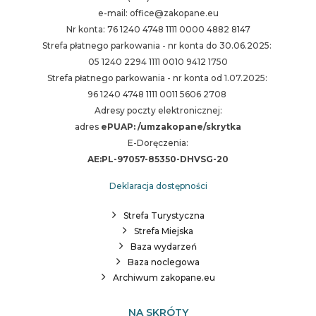
e-mail: office@zakopane.eu
Nr konta: 76 1240 4748 1111 0000 4882 8147
Strefa płatnego parkowania - nr konta do 30.06.2025:
05 1240 2294 1111 0010 9412 1750
Strefa płatnego parkowania - nr konta od 1.07.2025:
96 1240 4748 1111 0011 5606 2708
Adresy poczty elektronicznej:
adres
ePUAP: /umzakopane/skrytka
E-Doręczenia:
AE:PL-97057-85350-DHVSG-20
Deklaracja dostępności
Strefa Turystyczna
Strefa Miejska
Baza wydarzeń
Baza noclegowa
Archiwum zakopane.eu
NA SKRÓTY