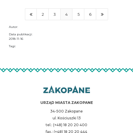
2
3
4
5
6
Autor:
Data publikacji:
2018-11-16
Tagi:
URZĄD MIASTA ZAKOPANE
34-500 Zakopane
ul. Kościuszki 13
tel.: (+48) 18 20 20 400
fax.: (+48) 18 20 20 444