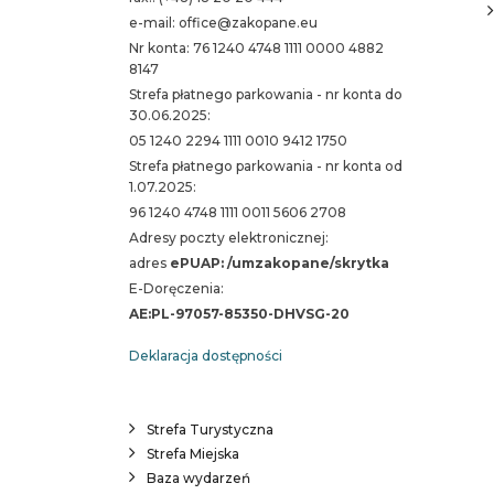
e-mail: office@zakopane.eu
Nr konta: 76 1240 4748 1111 0000 4882
8147
Strefa płatnego parkowania - nr konta do
30.06.2025:
05 1240 2294 1111 0010 9412 1750
Strefa płatnego parkowania - nr konta od
1.07.2025:
96 1240 4748 1111 0011 5606 2708
Adresy poczty elektronicznej:
adres
ePUAP: /umzakopane/skrytka
E-Doręczenia:
AE:PL-97057-85350-DHVSG-20
Deklaracja dostępności
Strefa Turystyczna
Strefa Miejska
Baza wydarzeń