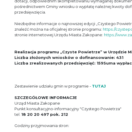
dotacji, odpowiednim skompletowaniu wymaganej dokumentac
pośrednictwem Gminy wniosku o wypłatę należnej kwoty do
przedsięwzięcia.
Niezbędne informacje o najnowszej edycji „Czystego Powie
znaleźć można na oficjalnej stronie programu:
https://czystep
stronie internetowej Urzędu Miasta Zakopane:
https://www.za
Realizacja programu „Czyste Powietrze” w Urzędzie Mi
Liczba złożonych wniosków o dofinansowanie: 431
Liczba zrealizowanych przedsięwzięć: 159
Suma wypłaco
Zestawienie udziału gmin w programie -
TUTAJ
SZCZEGÓŁOWE INFORMACJE
Urząd Miasta Zakopane
Punkt konsultacyjno-informacyjny "Czystego Powietrza"
tel.
18 20 20 497 pok. 212
Godziny przyjmowania stron: