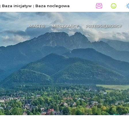
Baza inicjatyw
Baza noclegowa
MIASTO
MIESZKAŃCY
PRZEDSIĘBIORCY