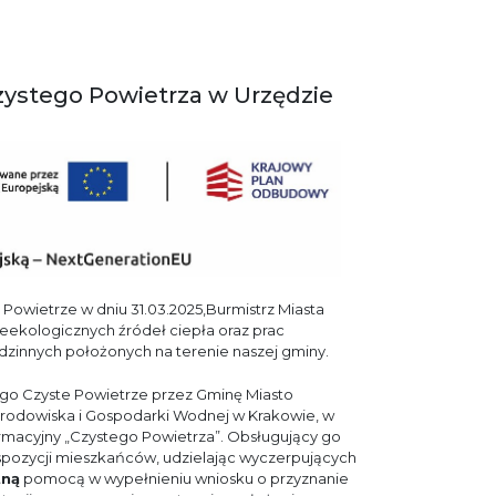
zystego Powietrza w Urzędzie
owietrze w dniu 31.03.2025,Burmistrz Miasta
eekologicznych źródeł ciepła oraz prac
innych położonych na terenie naszej gminy.
ego Czyste Powietrze przez Gminę Miasto
dowiska i Gospodarki Wodnej w Krakowie, w
ormacyjny „Czystego Powietrza”. Obsługujący go
spozycji mieszkańców, udzielając wyczerpujących
tną
pomocą w wypełnieniu wniosku o przyznanie