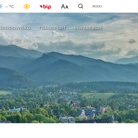
-- °C
RODO
ŚRODOWISKO
TRANSPORT
INWESTYCJE