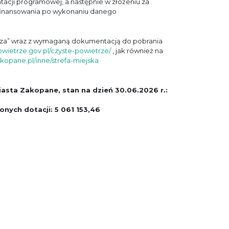
ji programowej, a następnie w złożeniu za
finansowania po wykonaniu danego
trza” wraz z wymaganą dokumentacją do pobrania
owietrze.gov.pl/czyste-powietrze/
, jak również na
kopane.pl/inne/strefa-miejska
asta Zakopane, stan na dzień 30.06.2026 r.:
nych dotacji: 5 061 153,46