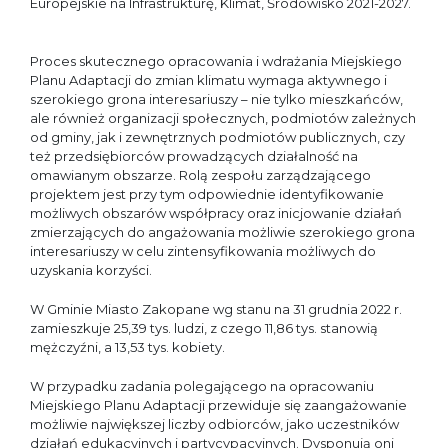
Europejskie na Infrastrukturę, Klimat, Środowisko 2021-2027.
Proces skutecznego opracowania i wdrażania Miejskiego
Planu Adaptacji do zmian klimatu wymaga aktywnego i
szerokiego grona interesariuszy – nie tylko mieszkańców,
ale również organizacji społecznych, podmiotów zależnych
od gminy, jak i zewnętrznych podmiotów publicznych, czy
też przedsiębiorców prowadzących działalność na
omawianym obszarze. Rolą zespołu zarządzającego
projektem jest przy tym odpowiednie identyfikowanie
możliwych obszarów współpracy oraz inicjowanie działań
zmierzających do angażowania możliwie szerokiego grona
interesariuszy w celu zintensyfikowania możliwych do
uzyskania korzyści.
W Gminie Miasto Zakopane wg stanu na 31 grudnia 2022 r.
zamieszkuje 25,39 tys. ludzi, z czego 11,86 tys. stanowią
mężczyźni, a 13,53 tys. kobiety.
W przypadku zadania polegającego na opracowaniu
Miejskiego Planu Adaptacji przewiduje się zaangażowanie
możliwie największej liczby odbiorców, jako uczestników
działań edukacyjnych i partycypacyjnych. Dysponują oni