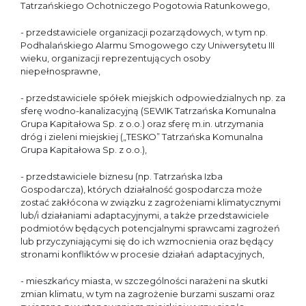
Tatrzańskiego Ochotniczego Pogotowia Ratunkowego,
- przedstawiciele organizacji pozarządowych, w tym np.
Podhalańskiego Alarmu Smogowego czy Uniwersytetu III
wieku, organizacji reprezentujących osoby
niepełnosprawne,
- przedstawiciele spółek miejskich odpowiedzialnych np. za
sferę wodno-kanalizacyjną (SEWIK Tatrzańska Komunalna
Grupa Kapitałowa Sp. z o.o.) oraz sferę m.in. utrzymania
dróg i zieleni miejskiej („TESKO” Tatrzańska Komunalna
Grupa Kapitałowa Sp. z o.o.),
- przedstawiciele biznesu (np. Tatrzańska Izba
Gospodarcza), których działalność gospodarcza może
zostać zakłócona w związku z zagrożeniami klimatycznymi
lub/i działaniami adaptacyjnymi, a także przedstawiciele
podmiotów będących potencjalnymi sprawcami zagrożeń
lub przyczyniającymi się do ich wzmocnienia oraz będący
stronami konfliktów w procesie działań adaptacyjnych,
- mieszkańcy miasta, w szczególności narażeni na skutki
zmian klimatu, w tym na zagrożenie burzami suszami oraz