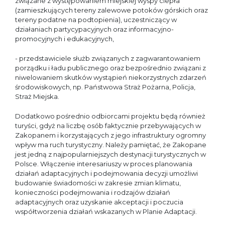
związane z występowaniem miejskiej wyspy ciepła
(zamieszkujących tereny zalewowe potoków górskich oraz
tereny podatne na podtopienia), uczestniczący w
działaniach partycypacyjnych oraz informacyjno-
promocyjnych i edukacyjnych,
- przedstawiciele służb związanych z zagwarantowaniem
porządku i ładu publicznego oraz bezpośrednio związani z
niwelowaniem skutków wystąpień niekorzystnych zdarzeń
środowiskowych, np. Państwowa Straż Pożarna, Policja,
Straż Miejska.
Dodatkowo pośrednio odbiorcami projektu będą również
turyści, gdyż na liczbę osób faktycznie przebywających w
Zakopanem i korzystających z jego infrastruktury ogromny
wpływ ma ruch turystyczny. Należy pamiętać, że Zakopane
jest jedną z najpopularniejszych destynacji turystycznych w
Polsce. Włączenie interesariuszy w proces planowania
działań adaptacyjnych i podejmowania decyzji umożliwi
budowanie świadomości w zakresie zmian klimatu,
konieczności podejmowania i rodzajów działań
adaptacyjnych oraz uzyskanie akceptacji i poczucia
współtworzenia działań wskazanych w Planie Adaptacji.