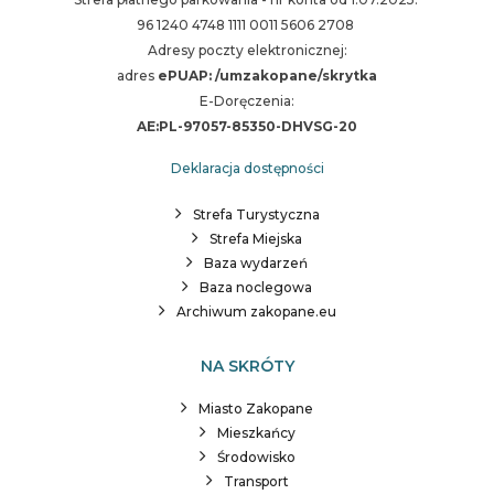
96 1240 4748 1111 0011 5606 2708
Adresy poczty elektronicznej:
adres
ePUAP: /umzakopane/skrytka
E-Doręczenia:
AE:PL-97057-85350-DHVSG-20
Deklaracja dostępności
Strefa Turystyczna
Strefa Miejska
Baza wydarzeń
Baza noclegowa
Archiwum zakopane.eu
NA SKRÓTY
Miasto Zakopane
Mieszkańcy
Środowisko
Transport