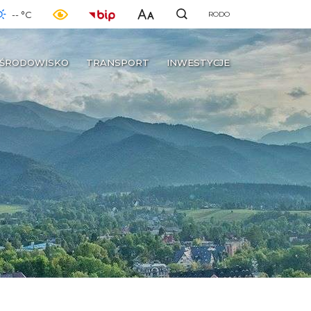
-- °C
RODO
ŚRODOWISKO
TRANSPORT
INWESTYCJE