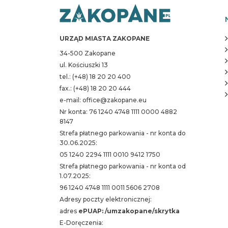
URZĄD MIASTA ZAKOPANE
34-500 Zakopane
ul. Kościuszki 13
tel.: (+48) 18 20 20 400
fax.: (+48) 18 20 20 444
e-mail: office@zakopane.eu
Nr konta: 76 1240 4748 1111 0000 4882
8147
Strefa płatnego parkowania - nr konta do
30.06.2025:
05 1240 2294 1111 0010 9412 1750
Strefa płatnego parkowania - nr konta od
1.07.2025:
96 1240 4748 1111 0011 5606 2708
Adresy poczty elektronicznej:
adres
ePUAP: /umzakopane/skrytka
E-Doręczenia: