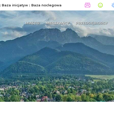
Baza inicjatyw
Baza noclegowa
MIASTO
MIESZKAŃCY
PRZEDSIĘBIORCY