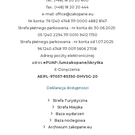
tel.: (+48) 18 20 20 400
fax.: (+48) 18 20 20 444
e-mail: office@zakopane.eu
Nr konta: 76 1240 4748 1111 0000 4882 8147
Strefa płatnego parkowania - nr konta do 30.06.2025:
05 1240 2294 1111 0010 9412 1750
Strefa płatnego parkowania - nr konta od 1.07.2025:
96 1240 4748 1111 0011 5606 2708
Adresy poczty elektronicznej:
adres
ePUAP: /umzakopane/skrytka
E-Doręczenia:
AE:PL-97057-85350-DHVSG-20
Deklaracja dostępności
Strefa Turystyczna
Strefa Miejska
Baza wydarzeń
Baza noclegowa
Archiwum zakopane.eu