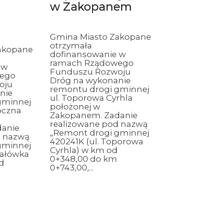
w Zakopanem
m
Gmina Miasto Zakopane
otrzymała
akopane
dofinansowanie w
ramach Rządowego
 w
Funduszu Rozwoju
ego
Dróg na wykonanie
oju
remontu drogi gminnej
nie
ul. Toporowa Cyrhla
gminnej
położonej w
oczna
Zakopanem. Zadanie
realizowane pod nazwą
danie
„Remont drogi gminnej
d nazwą
420241K (ul. Toporowa
gminnej
Cyrhla) w km od
tałówka
0+348,00 do km
d
0+743,00,...