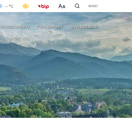
-- °C
RODO
ŚRODOWISKO
TRANSPORT
INWESTYCJE