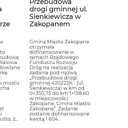
Przebudowa
a
drogi gminnej ul.
Sienkiewicza w
rze
Zakopanem
 w
Gmina Miasto Zakopane
otrzymała
to
dofinansowanie w
ebudowę
ramach Rządowego
 Walowa
Funduszu Rozwoju
udowlane
Dróg na realizację
rkę
zadania pod nazwą
z
„Przebudowa drogi
o mostu
gminnej 420222K - (ul.
icha
Sienkiewicza) w km od
0+350,75 do km 1+158,60
w miejscowości
Zakopane, Gmina Miasto
zt
Zakopane”. Zadanie
i
zostanie dofinansowane
tto, z...
kwotą 1 604...