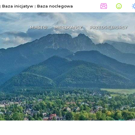
Baza inicjatyw
Baza noclegowa
MIASTO
MIESZKAŃCY
PRZEDSIĘBIORCY