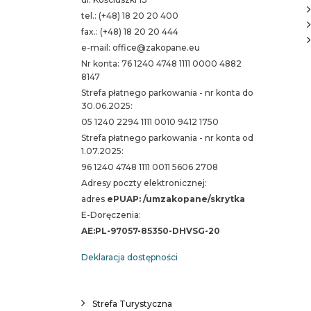
tel.: (+48) 18 20 20 400
fax.: (+48) 18 20 20 444
e-mail: office@zakopane.eu
Nr konta: 76 1240 4748 1111 0000 4882
8147
Strefa płatnego parkowania - nr konta do
30.06.2025:
05 1240 2294 1111 0010 9412 1750
Strefa płatnego parkowania - nr konta od
1.07.2025:
96 1240 4748 1111 0011 5606 2708
Adresy poczty elektronicznej:
adres
ePUAP: /umzakopane/skrytka
E-Doręczenia:
AE:PL-97057-85350-DHVSG-20
Deklaracja dostępności
Strefa Turystyczna