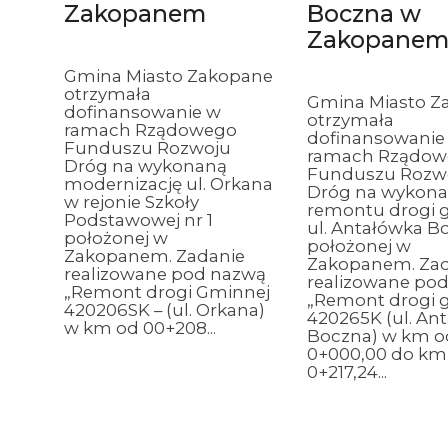
Zakopanem
Boczna w
Zakopane
Gmina Miasto Zakopane
otrzymała
Gmina Miasto Z
dofinansowanie w
otrzymała
ramach Rządowego
dofinansowanie
Funduszu Rozwoju
ramach Rządow
Dróg na wykonaną
Funduszu Rozw
modernizację ul. Orkana
Dróg na wykona
w rejonie Szkoły
remontu drogi 
Podstawowej nr 1
ul. Antałówka B
położonej w
położonej w
Zakopanem. Zadanie
Zakopanem. Za
realizowane pod nazwą
realizowane po
„Remont drogi Gminnej
„Remont drogi 
420206SK – (ul. Orkana)
420265K (ul. An
w km od 00+208...
Boczna) w km o
0+000,00 do km
0+217,24...