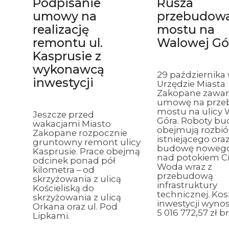
Podpisanie
Rusza
umowy na
przebudow
realizację
mostu na
remontu ul.
Walowej Gó
Kasprusie z
wykonawcą
29 października
inwestycji
Urzędzie Miasta
Zakopane zawar
umowę na prz
mostu na ulicy
Jeszcze przed
Góra. Roboty b
wakacjami Miasto
obejmują rozbió
Zakopane rozpocznie
istniejącego ora
gruntowny remont ulicy
budowę noweg
Kasprusie. Prace obejmą
nad potokiem C
odcinek ponad pół
Woda wraz z
kilometra – od
przebudową
skrzyżowania z ulicą
infrastruktury
Kościeliską do
technicznej. Kos
skrzyżowania z ulicą
inwestycji wynos
Orkana oraz ul. Pod
5 016 772,57 zł bru
Lipkami.