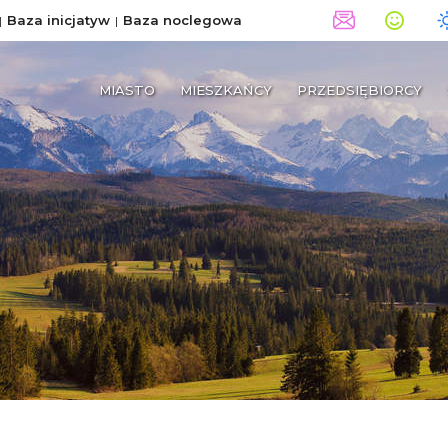
Baza inicjatyw
Baza noclegowa
MIASTO
MIESZKAŃCY
PRZEDSIĘBIORCY