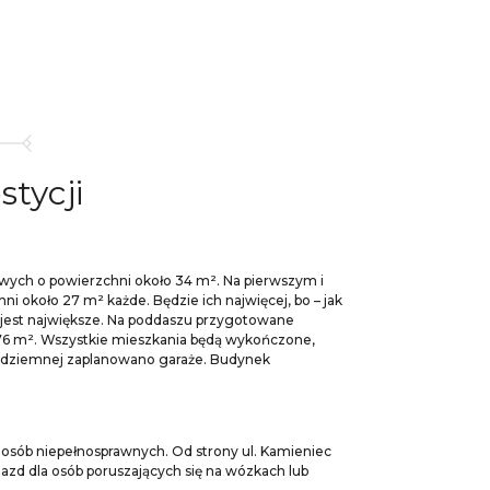
stycji
wych o powierzchni około 34 m². Na pierwszym i
 około 27 m² każde. Będzie ich najwięcej, bo – jak
a jest największe. Na poddaszu przygotowane
 76 m². Wszystkie mieszkania będą wykończone,
podziemnej zaplanowano garaże. Budynek
 osób niepełnosprawnych. Od strony ul. Kamieniec
azd dla osób poruszających się na wózkach lub