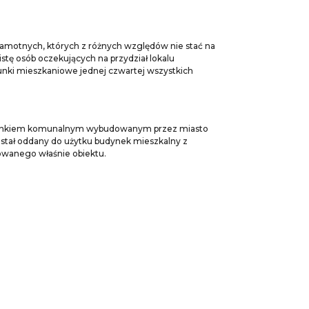
amotnych, których z różnych względów nie stać na
stę osób oczekujących na przydział lokalu
nki mieszkaniowe jednej czwartej wszystkich
nkiem komunalnym wybudowanym przez miasto
ostał oddany do użytku budynek mieszkalny z
izowanego właśnie obiektu.