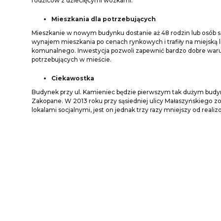
rodziców z dziecięcymi wózkami.
Mieszkania dla potrzebujących
Mieszkanie w nowym budynku dostanie aż 48 rodzin lub osób s
wynajem mieszkania po cenach rynkowych i trafiły na miejską li
komunalnego. Inwestycja pozwoli zapewnić bardzo dobre waru
potrzebujących w mieście.
Ciekawostka
Budynek przy ul. Kamieniec będzie pierwszym tak dużym
budy
Zakopane. W 2013 roku przy sąsiedniej ulicy Małaszyńskiego z
lokalami socjalnymi, jest on jednak trzy razy mniejszy od real