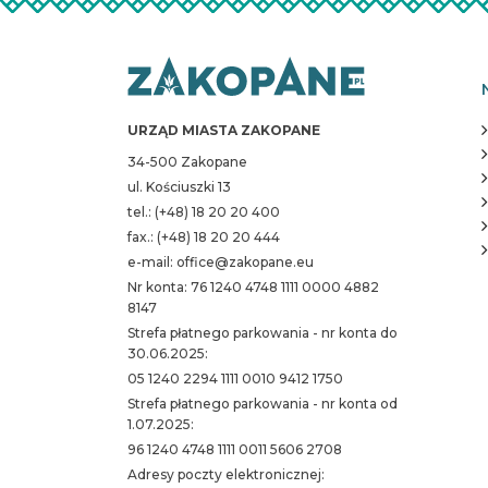
URZĄD MIASTA ZAKOPANE
34-500 Zakopane
ul. Kościuszki 13
tel.: (+48) 18 20 20 400
fax.: (+48) 18 20 20 444
e-mail: office@zakopane.eu
Nr konta: 76 1240 4748 1111 0000 4882
8147
Strefa płatnego parkowania - nr konta do
30.06.2025:
05 1240 2294 1111 0010 9412 1750
Strefa płatnego parkowania - nr konta od
1.07.2025:
96 1240 4748 1111 0011 5606 2708
Adresy poczty elektronicznej: