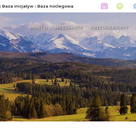
Baza inicjatyw
Baza noclegowa
MIASTO
MIESZKAŃCY
PRZEDSIĘBIORCY