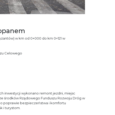
kopanem
tyzantów) w km od 0+000 do km 0+121 w
szu Celowego
h inwestycji wykonano remont jezdni, miejsc
na ze środków Rządowego Funduszu Rozwoju Dróg w
lą o poprawie bezpieczeństwa i komfortu
 i turystom.