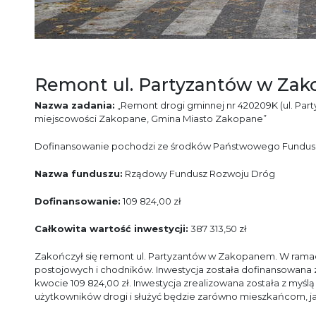
Remont ul. Partyzantów w Za
Nazwa zadania:
„Remont drogi gminnej nr 420209K (ul. Par
miejscowości Zakopane, Gmina Miasto Zakopane”
Dofinansowanie pochodzi ze środków Państwowego Fundu
Nazwa funduszu:
Rządowy Fundusz Rozwoju Dróg
Dofinansowanie:
109 824,00 zł
Całkowita wartość inwestycji:
387 313,50 zł
Zakończył się remont ul. Partyzantów w Zakopanem. W ramac
postojowych i chodników. Inwestycja została dofinansowa
kwocie 109 824,00 zł. Inwestycja zrealizowana została z myś
użytkowników drogi i służyć będzie zarówno mieszkańcom, jak