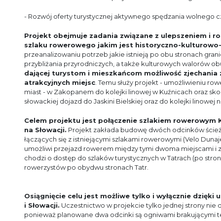
- Rozwój oferty turystycznej aktywnego spędzania wolnego c
Projekt obejmuje zadania związane z ulepszeniem i r
szlaku rowerowego jakim jest historyczno-kulturowo-
przeanalizowaniu potrzeb jakie istnieją po obu stronach grani
przybliżania przyrodniczych, a także kulturowych walorów ob
dającej turystom i mieszkańcom możliwość zjechania
atrakcyjnych miejsc
. Temu służy projekt - umożliwieniu ro
miast - w Zakopanem do kolejki linowej w Kuźnicach oraz skocz
słowackiej dojazd do Jaskini Bielskiej oraz do kolejki linowej
Celem projektu jest połączenie szlakiem rowerowym
na Słowacji.
Projekt zakłada budowę dwóch odcinków ścieżki
łączących się z istniejącymi szlakami rowerowymi (Velo Dunaj
umożliwi przejazd rowerem między tymi dwoma miejscami i z
chodzi o dostęp do szlaków turystycznych w Tatrach (po stronie
rowerzystów po obydwu stronach Tatr.
Osiągnięcie celu jest możliwe tylko i wyłącznie dzięki
i Słowacji.
Uczestnictwo w projekcie tylko jednej strony nie 
ponieważ planowane dwa odcinki są ogniwami brakującymi tej