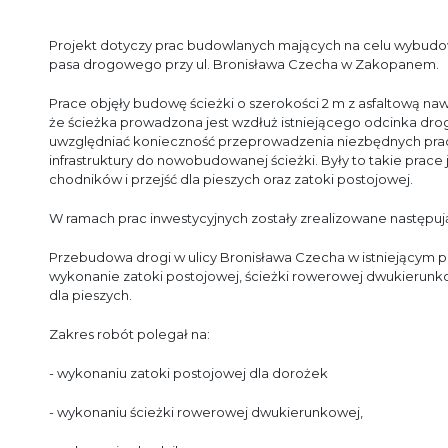
Projekt dotyczy prac budowlanych mających na celu wybudo
pasa drogowego przy ul. Bronisława Czecha w Zakopanem.
Prace objęły budowę ścieżki o szerokości 2 m z asfaltową na
że ścieżka prowadzona jest wzdłuż istniejącego odcinka drog
uwzględniać konieczność przeprowadzenia niezbędnych prac 
infrastruktury do nowobudowanej ścieżki. Były to takie prace
chodników i przejść dla pieszych oraz zatoki postojowej.
W ramach prac inwestycyjnych zostały zrealizowane następu
Przebudowa drogi w ulicy Bronisława Czecha w istniejącym 
wykonanie zatoki postojowej, ścieżki rowerowej dwukierunko
dla pieszych.
Zakres robót polegał na:
- wykonaniu zatoki postojowej dla dorożek
- wykonaniu ścieżki rowerowej dwukierunkowej,