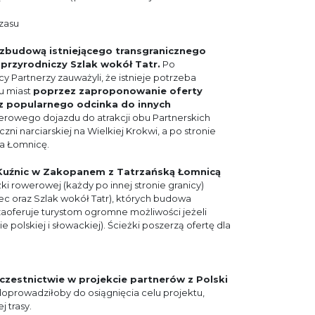
zasu
ozbudową istniejącego transgranicznego
przyrodniczy Szlak wokół Tatr.
Po
cy Partnerzy zauważyli, że istnieje potrzeba
u miast
poprzez zaproponowanie oferty
 z popularnego odcinka do innych
werowego dojazdu do atrakcji obu Partnerskich
ni narciarskiej na Wielkiej Krokwi, a po stronie
 na Łomnicę.
 Kuźnic w Zakopanem z Tatrzańską Łomnicą
 rowerowej (każdy po innej stronie granicy)
ec oraz Szlak wokół Tatr), których budowa
aoferuje turystom ogromne możliwości jeżeli
 polskiej i słowackiej). Ścieżki poszerzą ofertę dla
 uczestnictwie w projekcie partnerów z Polski
doprowadziłoby do osiągnięcia celu projektu,
 trasy.