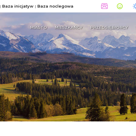
Baza inicjatyw
Baza noclegowa
MIASTO
MIESZKAŃCY
PRZEDSIĘBIORCY