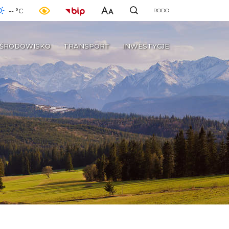
-- °C
RODO
ŚRODOWISKO
TRANSPORT
INWESTYCJE