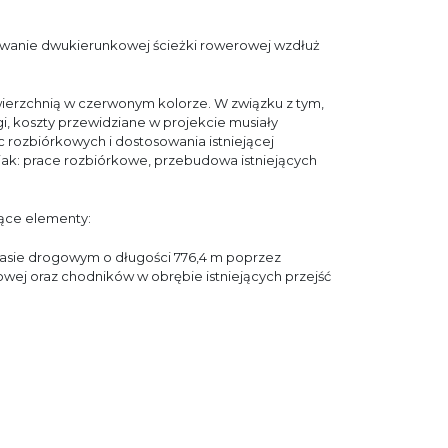
wanie dwukierunkowej ścieżki rowerowej wzdłuż
wierzchnią w czerwonym kolorze. W związku z tym,
i, koszty przewidziane w projekcie musiały
rozbiórkowych i dostosowania istniejącej
 jak: prace rozbiórkowe, przebudowa istniejących
jące elementy:
pasie drogowym o długości 776,4 m poprzez
wej oraz chodników w obrębie istniejących przejść