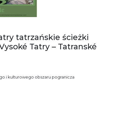
ry tatrzańskie ścieżki
ysoké Tatry – Tatranské
ego i kulturowego obszaru pogranicza