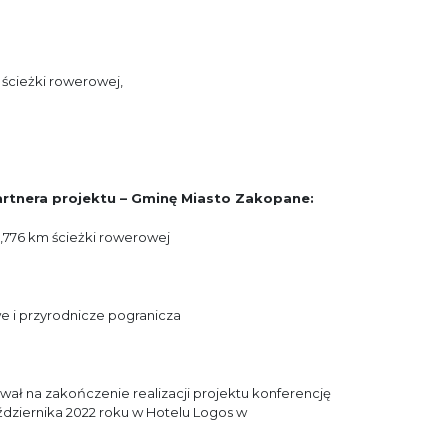
ścieżki rowerowej,
artnera projektu – Gminę Miasto Zakopane:
0,776 km ścieżki rowerowej
e i przyrodnicze pogranicza
ał na zakończenie realizacji projektu konferencję
dziernika 2022 roku w Hotelu Logos w