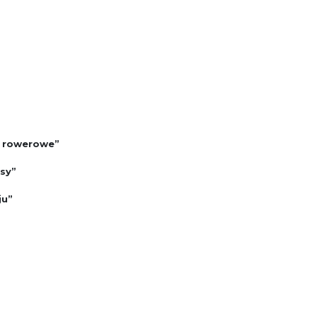
i rowerowe”
sy”
ju”