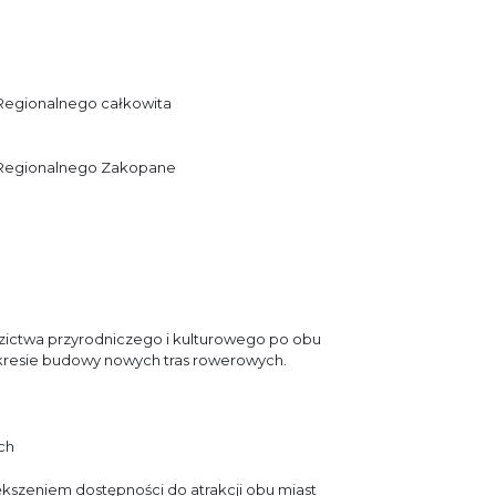
Regionalnego całkowita
 Regionalnego Zakopane
zictwa przyrodniczego i kulturowego po obu
zakresie budowy nowych tras rowerowych.
ch
kszeniem dostępności do atrakcji obu miast