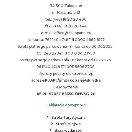
34-500 Zakopane
ul. Kościuszki 13
tel.: (+48) 18 20 20 400
fax.: (+48) 18 20 20 444
e-mail: office@zakopane.eu
Nr konta: 76 1240 4748 1111 0000 4882 8147
Strefa płatnego parkowania - nr konta do 30.06.2025:
05 1240 2294 1111 0010 9412 1750
Strefa płatnego parkowania - nr konta od 1.07.2025:
96 1240 4748 1111 0011 5606 2708
Adresy poczty elektronicznej:
adres
ePUAP: /umzakopane/skrytka
E-Doręczenia:
AE:PL-97057-85350-DHVSG-20
Deklaracja dostępności
Strefa Turystyczna
Strefa Miejska
Baza wydarzeń