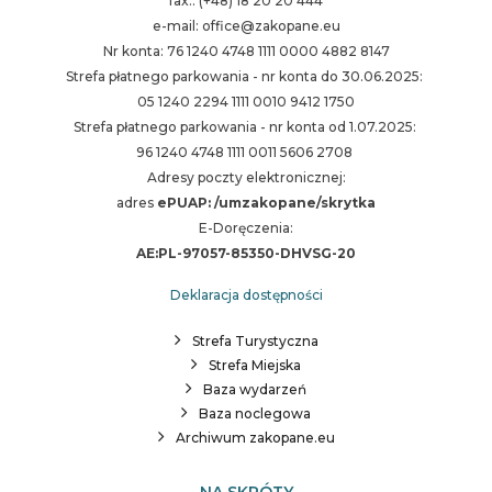
fax.: (+48) 18 20 20 444
e-mail: office@zakopane.eu
Nr konta: 76 1240 4748 1111 0000 4882 8147
Strefa płatnego parkowania - nr konta do 30.06.2025:
05 1240 2294 1111 0010 9412 1750
Strefa płatnego parkowania - nr konta od 1.07.2025:
96 1240 4748 1111 0011 5606 2708
Adresy poczty elektronicznej:
adres
ePUAP: /umzakopane/skrytka
E-Doręczenia:
AE:PL-97057-85350-DHVSG-20
Deklaracja dostępności
Strefa Turystyczna
Strefa Miejska
Baza wydarzeń
Baza noclegowa
Archiwum zakopane.eu
NA SKRÓTY