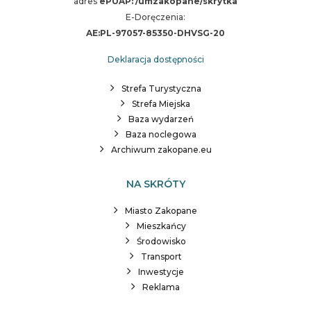
adres
ePUAP: /umzakopane/skrytka
E-Doręczenia:
AE:PL-97057-85350-DHVSG-20
Deklaracja dostępności
Strefa Turystyczna
Strefa Miejska
Baza wydarzeń
Baza noclegowa
Archiwum zakopane.eu
NA SKRÓTY
Miasto Zakopane
Mieszkańcy
Środowisko
Transport
Inwestycje
Reklama