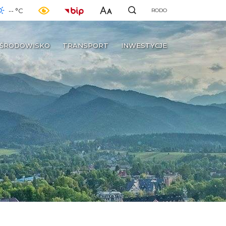
-- °C
RODO
ŚRODOWISKO
TRANSPORT
INWESTYCJE