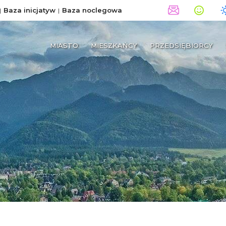
Baza inicjatyw
Baza noclegowa
MIASTO
MIESZKAŃCY
PRZEDSIĘBIORCY