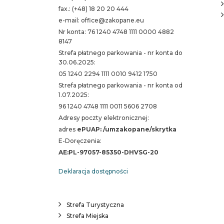
fax.: (+48) 18 20 20 444
e-mail: office@zakopane.eu
Nr konta: 76 1240 4748 1111 0000 4882
8147
Strefa płatnego parkowania - nr konta do
30.06.2025:
05 1240 2294 1111 0010 9412 1750
Strefa płatnego parkowania - nr konta od
1.07.2025:
96 1240 4748 1111 0011 5606 2708
Adresy poczty elektronicznej:
adres
ePUAP: /umzakopane/skrytka
E-Doręczenia:
AE:PL-97057-85350-DHVSG-20
Deklaracja dostępności
Strefa Turystyczna
Strefa Miejska