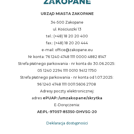
URZĄD MIASTA ZAKOPANE
34-500 Zakopane
ul. Kościuszki 13
tel.: (+48) 18 20 20 400
fax.: (+48) 18 20 20 444
e-mail: office@zakopane.eu
Nr konta: 76 1240 4748 1111 0000 4882 8147
Strefa płatnego parkowania - nr konta do 30.06.2025:
05 1240 2294 1111 0010 9412 1750
Strefa płatnego parkowania - nr konta od 1.07.2025:
96 1240 4748 1111 0011 5606 2708
Adresy poczty elektronicznej:
adres
ePUAP: /umzakopane/skrytka
E-Doręczenia:
AE:PL-97057-85350-DHVSG-20
Deklaracja dostępności