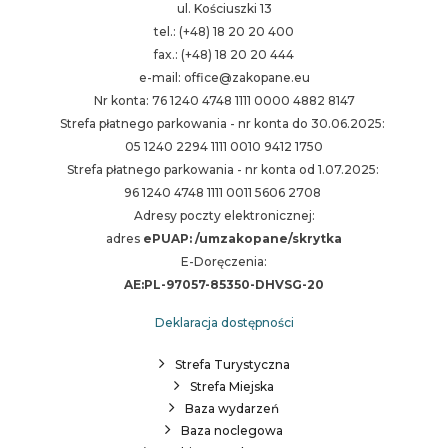
ul. Kościuszki 13
tel.: (+48) 18 20 20 400
fax.: (+48) 18 20 20 444
e-mail: office@zakopane.eu
Nr konta: 76 1240 4748 1111 0000 4882 8147
Strefa płatnego parkowania - nr konta do 30.06.2025:
05 1240 2294 1111 0010 9412 1750
Strefa płatnego parkowania - nr konta od 1.07.2025:
96 1240 4748 1111 0011 5606 2708
Adresy poczty elektronicznej:
adres
ePUAP: /umzakopane/skrytka
E-Doręczenia:
AE:PL-97057-85350-DHVSG-20
Deklaracja dostępności
Strefa Turystyczna
Strefa Miejska
Baza wydarzeń
Baza noclegowa