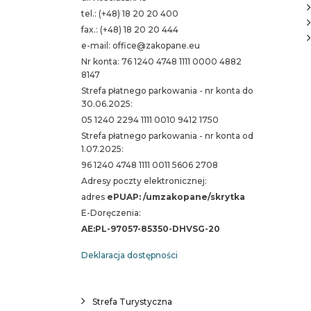
tel.: (+48) 18 20 20 400
fax.: (+48) 18 20 20 444
e-mail: office@zakopane.eu
Nr konta: 76 1240 4748 1111 0000 4882
8147
Strefa płatnego parkowania - nr konta do
30.06.2025:
05 1240 2294 1111 0010 9412 1750
Strefa płatnego parkowania - nr konta od
1.07.2025:
96 1240 4748 1111 0011 5606 2708
Adresy poczty elektronicznej:
adres
ePUAP: /umzakopane/skrytka
E-Doręczenia:
AE:PL-97057-85350-DHVSG-20
Deklaracja dostępności
Strefa Turystyczna