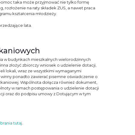
 że pomoc taka może przyjmować nie tylko formę
, rozłożenie na raty składek ZUS, a nawet praca
ramu kształcenia młodzieży.
przedzające lata.
zkaniowych
ia w budynkach mieszkalnych wielorodzinnych
na złożyć zbiorczy wniosek o udzielenie dotacji,
li lokali, wraz ze wszystkimi wymaganymi
 winny ponadto zawierać pisemne oświadczenie o
szkaniowej. Wspólnota dołącza również dokument,
noty w ramach postępowania o udzielenie dotacji
acji oraz do podpisu umowy z Dotującym w tym
brania tutaj
.