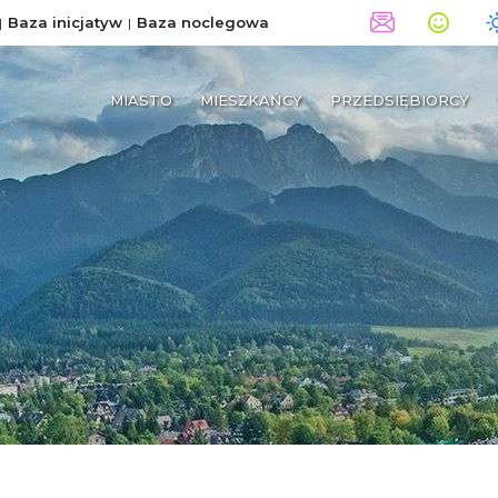
Baza inicjatyw
Baza noclegowa
MIASTO
MIESZKAŃCY
PRZEDSIĘBIORCY