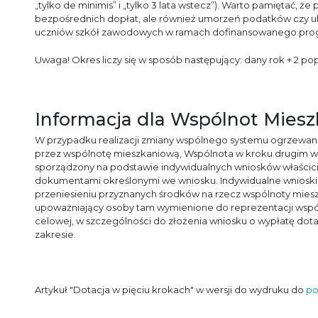
„tylko de minimis” i „tylko 3 lata wstecz”). Warto pamiętać,
bezpośrednich dopłat, ale również umorzeń podatków czy ulg
uczniów szkół zawodowych w ramach dofinansowanego prog
Uwaga! Okres liczy się w sposób następujący: dany rok + 2 po
Informacja dla Wspólnot Mies
W przypadku realizacji zmiany wspólnego systemu ogrzewan
przez wspólnotę mieszkaniową, Wspólnota w kroku drugim win
sporządzony na podstawie indywidualnych wniosków właścicie
dokumentami określonymi we wniosku. Indywidualne wnioski
przeniesieniu przyznanych środków na rzecz wspólnoty mie
upoważniający osoby tam wymienione do reprezentacji wspól
celowej, w szczególności do złożenia wniosku o wypłatę dot
zakresie.
Artykuł "Dotacja w pięciu krokach" w wersji do wydruku do
po