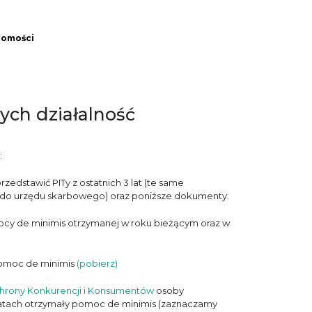
homości
ych działalność
:
dstawić PITy z ostatnich 3 lat (te same
u do urzędu skarbowego) oraz poniższe dokumenty:
ocy de minimis otrzymanej w roku bieżącym oraz w
 pomoc de minimis
(pobierz)
hrony Konkurencji i Konsumentów
osoby
 latach otrzymały pomoc de minimis (zaznaczamy