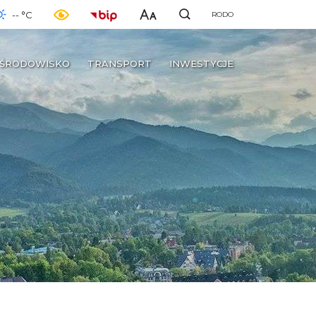
-- °C
RODO
ŚRODOWISKO
TRANSPORT
INWESTYCJE