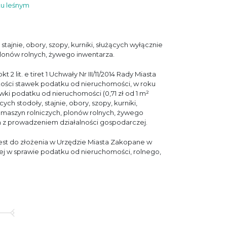
ku leśnym
stajnie, obory, szopy, kurniki, służących wyłącznie
plonów rolnych, żywego inwentarza.
 2 lit. e tiret 1 Uchwały Nr III/11/2014 Rady Miasta
okości stawek podatku od nieruchomości, w roku
wki podatku od nieruchomości (0,71 zł od 1 m²
ch stodoły, stajnie, obory, szopy, kurniki,
 maszyn rolniczych, plonów rolnych, żywego
h z prowadzeniem działalności gospodarczej.
jest do złożenia w Urzędzie Miasta Zakopane w
wej w sprawie podatku od nieruchomości, rolnego,