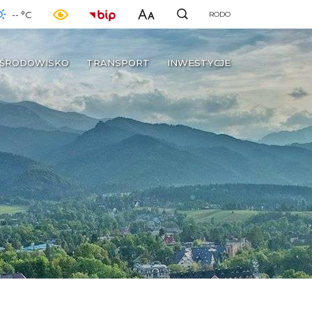
-- °C
RODO
ŚRODOWISKO
TRANSPORT
INWESTYCJE