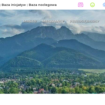
Baza inicjatyw
Baza noclegowa
MIASTO
MIESZKAŃCY
PRZEDSIĘBIORCY