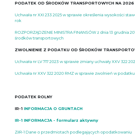
PODATEK OD ŚRODKÓW TRANSPORTOWYCH NA 2026
Uchwała nr XXI 233 2025 w sprawie określenia wysokości st
rok
ROZPORZĄDZENIE MINISTRA FINANSÓW z dnia 13 grudnia 2018 
środków transportowych
ZWOLNIENIE Z PODATKU OD ŚRODKÓW TRANSPORT
Uchwała nr LV 717 2023 w sprawie zmiany uchwały XXV 322 202
Uchwała nr XXV 322 2020 RMZ w sprawie zwolnień w podatku
PODATEK ROLNY
IR-1
INFORMACJA O GRUNTACH
IR-1 INFORMACJA - formularz aktywny
ZiIR-1 Dane o przedmiotach podlegających opodatkowaniu