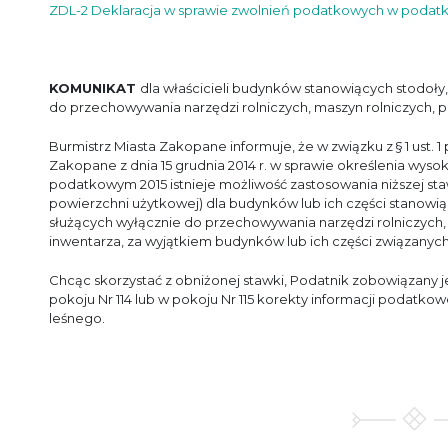
ZDL-2 Deklaracja w sprawie zwolnień podatkowych w podat
KOMUNIKAT
dla właścicieli budynków stanowiących stodoły, 
do przechowywania narzędzi rolniczych, maszyn rolniczych, 
Burmistrz Miasta Zakopane informuje, że w związku z § 1 ust. 1 pkt
Zakopane z dnia 15 grudnia 2014 r. w sprawie określenia wys
podatkowym 2015 istnieje możliwość zastosowania niższej sta
powierzchni użytkowej) dla budynków lub ich części stanowiący
służących wyłącznie do przechowywania narzędzi rolniczych,
inwentarza, za wyjątkiem budynków lub ich części związanyc
Chcąc skorzystać z obniżonej stawki, Podatnik zobowiązany 
pokoju Nr 114 lub w pokoju Nr 115 korekty informacji podatko
leśnego.