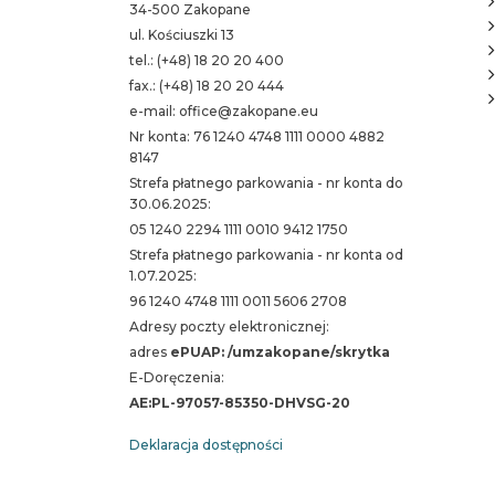
34-500 Zakopane
ul. Kościuszki 13
tel.: (+48) 18 20 20 400
fax.: (+48) 18 20 20 444
e-mail: office@zakopane.eu
Nr konta: 76 1240 4748 1111 0000 4882
8147
Strefa płatnego parkowania - nr konta do
30.06.2025:
05 1240 2294 1111 0010 9412 1750
Strefa płatnego parkowania - nr konta od
1.07.2025:
96 1240 4748 1111 0011 5606 2708
Adresy poczty elektronicznej:
adres
ePUAP: /umzakopane/skrytka
E-Doręczenia:
AE:PL-97057-85350-DHVSG-20
Deklaracja dostępności