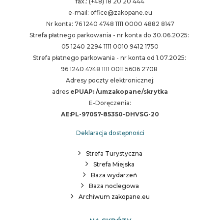
fax.: (+48) 18 20 20 444
e-mail: office@zakopane.eu
Nr konta: 76 1240 4748 1111 0000 4882 8147
Strefa płatnego parkowania - nr konta do 30.06.2025:
05 1240 2294 1111 0010 9412 1750
Strefa płatnego parkowania - nr konta od 1.07.2025:
96 1240 4748 1111 0011 5606 2708
Adresy poczty elektronicznej:
adres
ePUAP: /umzakopane/skrytka
E-Doręczenia:
AE:PL-97057-85350-DHVSG-20
Deklaracja dostępności
Strefa Turystyczna
Strefa Miejska
Baza wydarzeń
Baza noclegowa
Archiwum zakopane.eu