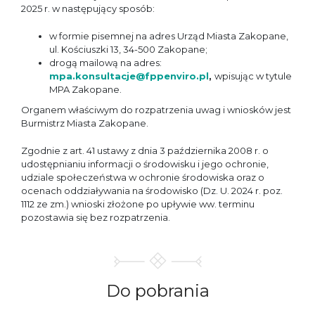
2025 r. w następujący sposób:
w formie pisemnej na adres Urząd Miasta Zakopane,
ul. Kościuszki 13, 34-500 Zakopane;
drogą mailową na adres:
mpa.konsultacje@fppenviro.pl
,
wpisując w tytule
MPA Zakopane.
Organem właściwym do rozpatrzenia uwag i wniosków jest
Burmistrz Miasta Zakopane.
Zgodnie z art. 41 ustawy z dnia 3 października 2008 r. o
udostępnianiu informacji o środowisku i jego ochronie,
udziale społeczeństwa w ochronie środowiska oraz o
ocenach oddziaływania na środowisko (Dz. U. 2024 r. poz.
1112 ze zm.) wnioski złożone po upływie ww. terminu
pozostawia się bez rozpatrzenia.
Do
pobrania