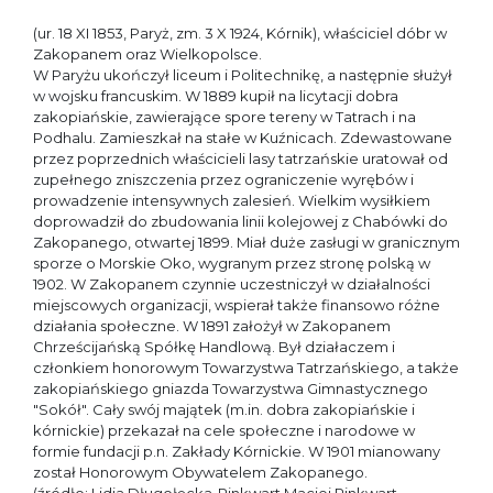
(ur. 18 XI 1853, Paryż, zm. 3 X 1924, Kórnik), właściciel dóbr w
Zakopanem oraz Wielkopolsce.
W Paryżu ukończył liceum i Politechnikę, a następnie służył
w wojsku francuskim. W 1889 kupił na licytacji dobra
zakopiańskie, zawierające spore tereny w Tatrach i na
Podhalu. Zamieszkał na stałe w Kuźnicach. Zdewastowane
przez poprzednich właścicieli lasy tatrzańskie uratował od
zupełnego zniszczenia przez ograniczenie wyrębów i
prowadzenie intensywnych zalesień. Wielkim wysiłkiem
doprowadził do zbudowania linii kolejowej z Chabówki do
Zakopanego, otwartej 1899. Miał duże zasługi w granicznym
sporze o Morskie Oko, wygranym przez stronę polską w
1902. W Zakopanem czynnie uczestniczył w działalności
miejscowych organizacji, wspierał także finansowo różne
działania społeczne. W 1891 założył w Zakopanem
Chrześcijańską Spółkę Handlową. Był działaczem i
członkiem honorowym Towarzystwa Tatrzańskiego, a także
zakopiańskiego gniazda Towarzystwa Gimnastycznego
"Sokół". Cały swój majątek (m.in. dobra zakopiańskie i
kórnickie) przekazał na cele społeczne i narodowe w
formie fundacji p.n. Zakłady Kórnickie. W 1901 mianowany
został Honorowym Obywatelem Zakopanego.