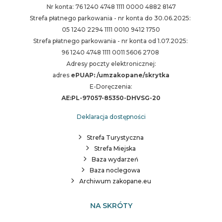
Nr konta: 76 1240 4748 1111 0000 4882 8147
Strefa płatnego parkowania - nr konta do 30.06.2025:
05 1240 2294 1111 0010 9412 1750
Strefa płatnego parkowania - nr konta od 1.07.2025:
96 1240 4748 1111 0011 5606 2708
Adresy poczty elektronicznej:
adres
ePUAP: /umzakopane/skrytka
E-Doręczenia:
AE:PL-97057-85350-DHVSG-20
Deklaracja dostępności
Strefa Turystyczna
Strefa Miejska
Baza wydarzeń
Baza noclegowa
Archiwum zakopane.eu
NA SKRÓTY