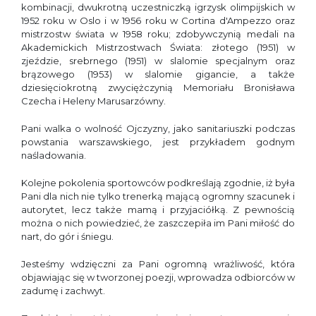
kombinacji, dwukrotną uczestniczką igrzysk olimpijskich w
1952 roku w Oslo i w 1956 roku w Cortina d'Ampezzo oraz
mistrzostw świata w 1958 roku; zdobywczynią medali na
Akademickich Mistrzostwach Świata: złotego (1951) w
zjeździe, srebrnego (1951) w slalomie specjalnym oraz
brązowego (1953) w slalomie gigancie, a także
dziesięciokrotną zwyciężczynią Memoriału Bronisława
Czecha i Heleny Marusarzówny.
Pani walka o wolność Ojczyzny, jako sanitariuszki podczas
powstania warszawskiego, jest przykładem godnym
naśladowania.
Kolejne pokolenia sportowców podkreślają zgodnie, iż była
Pani dla nich nie tylko trenerką mającą ogromny szacunek i
autorytet, lecz także mamą i przyjaciółką. Z pewnością
można o nich powiedzieć, że zaszczepiła im Pani miłość do
nart, do gór i śniegu.
Jesteśmy wdzięczni za Pani ogromną wrażliwość, która
objawiając się w tworzonej poezji, wprowadza odbiorców w
zadumę i zachwyt.