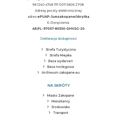
96 1240 4748 1111 0011 5606 2708
Adresy poczty elektronicznej:
adres
ePUAP: /umzakopane/skrytka
E-Doręczenia:
AE:PL-97057-85350-DHVSG-20
Deklaracja dostępności
Strefa Turystyczna
Strefa Miejska
Baza wydarzeń
Baza noclegowa
Archiwum zakopane.eu
NA SKRÓTY
Miasto Zakopane
Mieszkańcy
Środowisko
Transport