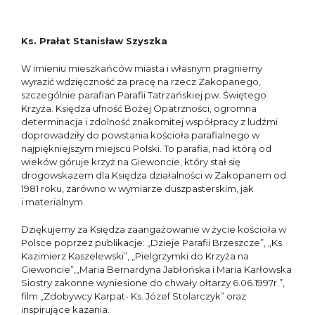
Ks. Prałat Stanisław Szyszka
W imieniu mieszkańców miasta i własnym pragniemy
wyrazić wdzięczność za pracę na rzecz Zakopanego,
szczególnie parafian Parafii Tatrzańskiej pw. Świętego
Krzyża. Księdza ufność Bożej Opatrzności, ogromna
determinacja i zdolność znakomitej współpracy z ludźmi
doprowadziły do powstania kościoła parafialnego w
najpiękniejszym miejscu Polski. To parafia, nad którą od
wieków góruje krzyż na Giewoncie, który stał się
drogowskazem dla Księdza działalności w Zakopanem od
1981 roku, zarówno w wymiarze duszpasterskim, jak
i materialnym.
Dziękujemy za Księdza zaangażowanie w życie kościoła w
Polsce poprzez publikacje: „Dzieje Parafii Brzeszcze”, „Ks.
Kazimierz Kaszelewski”, „Pielgrzymki do Krzyża na
Giewoncie”,„Maria Bernardyna Jabłońska i Maria Karłowska
Siostry zakonne wyniesione do chwały ołtarzy 6.06.1997r.”,
film „Zdobywcy Karpat- Ks. Józef Stolarczyk” oraz
inspirujące kazania.