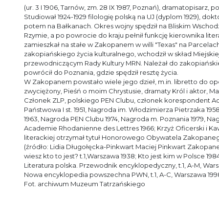
(ur. 3 I 1906, Tarnów, zm. 28 IX 1987, Poznań), dramatopisarz, p
Studiował 1924-1929 filologię polską na UJ (dyplom 1929), dokto
potem na Bałkanach. Okres wojny spędził na Bliskim Wschodzi
Rzymie, a po powrocie do kraju pełnił funkcję kierownika lit
zamieszkał na stałe w Zakopanem w willi "Texas" na Parcelac
zakopiańskiego życia kulturalnego, wchodził w skład Miejskie
przewodniczącym Rady Kultury MRN. Należał do zakopiańskiej
powrócił do Poznania, gdzie spędził resztę życia.
W Zakopanem powstało wiele jego dzieł, m.in. libretto do o
zwyciężony, Pieśń o moim Chrystusie, dramaty Król i aktor, M
Członek ZLP, polskiego PEN Clubu, członek korespondent 
Państwowa I st. 1951, Nagroda im. Włodzimierza Pietrzaka 195
1963, Nagroda PEN Clubu 1974, Nagroda m. Poznania 1979, Na
Academie Rhodanienne des Lettres 1966; Krzyż Oficerski i Kawa
literackiej otrzymał tytuł Honorowego Obywatela Zakopanego
(źródło: Lidia Długołęcka-Pinkwart Maciej Pinkwart Zakopane
wiesz kto to jest? t.1,Warszawa 1938; Kto jest kim w Polsce 198
Literatura polska. Przewodnik encyklopedyczny, t.1, A-M, War
Nowa encyklopedia powszechna PWN, t.1, A-C, Warszawa 1998
Fot. archiwum Muzeum Tatrzańskiego