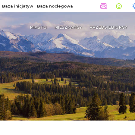
Baza inicjatyw
Baza noclegowa
MIASTO
MIESZKAŃCY
PRZEDSIĘBIORCY