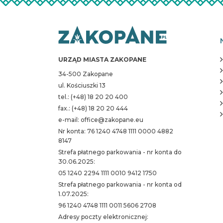
URZĄD MIASTA ZAKOPANE
34-500 Zakopane
ul. Kościuszki 13
tel.: (+48) 18 20 20 400
fax.: (+48) 18 20 20 444
e-mail: office@zakopane.eu
Nr konta: 76 1240 4748 1111 0000 4882
8147
Strefa płatnego parkowania - nr konta do
30.06.2025:
05 1240 2294 1111 0010 9412 1750
Strefa płatnego parkowania - nr konta od
1.07.2025:
96 1240 4748 1111 0011 5606 2708
Adresy poczty elektronicznej: