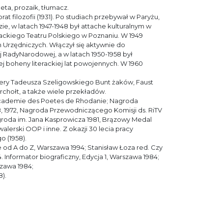
oeta, prozaik, tłumacz.
rat filozofii (1931). Po studiach przebywał w Paryżu,
e, w latach 1947-1948 był attache kulturalnym w
erackiego Teatru Polskiego w Poznaniu. W 1949
h Urzędniczych. Włączył się aktywnie do
j RadyNarodowej, a w latach 1950-1958 był
 boheny literackiej lat powojennych. W 1960
pery Tadeusza Szeligowskiego Bunt żaków, Faust
archołt, a także wiele przekładów.
Academie des Poetes de Rhodanie; Nagroda
8, 1972, Nagroda Przewodniczącego Komisji ds. RiTV
groda im. Jana Kasprowicza 1981, Brązowy Medal
lerski OOP i inne. Z okazji 30 lecia pracy
 (1958).
 od A do Z, Warszawa 1994; Stanisław Łoza red. Czy
4. Informator biograficzny, Edycja 1, Warszawa 1984;
szawa 1984;
).