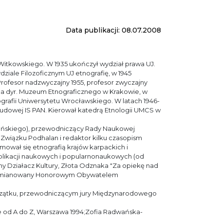
Data publikacji: 08.07.2008
 Witkowskiego. W 1935 ukończył wydział prawa UJ.
ziale Filozoficznym UJ etnografię, w 1945
Profesor nadzwyczajny 1955, profesor zwyczajny
tępca dyr. Muzeum Etnograficznego w Krakowie, w
ografii Uniwersytetu Wrocławskiego. W latach 1946-
Ludowej IS PAN. Kierował katedrą Etnologii UMCS w
ańskiego), przewodniczący Rady Naukowej
wiązku Podhalan i redaktor kilku czasopism
ował się etnografią krajów karpackich i
publikacji naukowych i popularnonaukowych (od
ny Działacz Kultury, Złota Odznaka "Za opiekę nad
dzin mianowany Honorowym Obywatelem
początku, przewodniczącym jury Międzynarodowego
e od A do Z, Warszawa 1994;Zofia Radwańska-