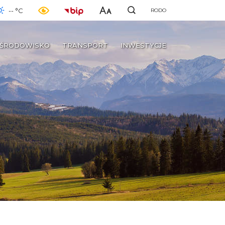
-- °C
RODO
ŚRODOWISKO
TRANSPORT
INWESTYCJE