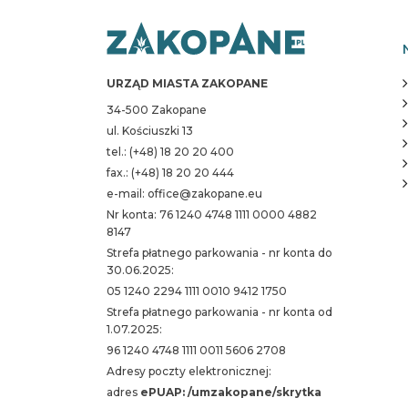
URZĄD MIASTA ZAKOPANE
34-500 Zakopane
ul. Kościuszki 13
tel.: (+48) 18 20 20 400
fax.: (+48) 18 20 20 444
e-mail: office@zakopane.eu
Nr konta: 76 1240 4748 1111 0000 4882
8147
Strefa płatnego parkowania - nr konta do
30.06.2025:
05 1240 2294 1111 0010 9412 1750
Strefa płatnego parkowania - nr konta od
1.07.2025:
96 1240 4748 1111 0011 5606 2708
Adresy poczty elektronicznej:
adres
ePUAP: /umzakopane/skrytka