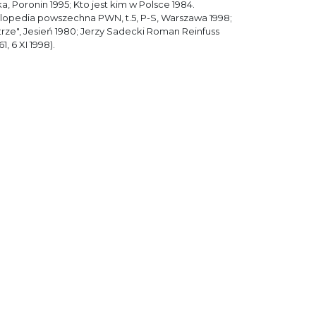
, Poronin 1995; Kto jest kim w Polsce 1984.
klopedia powszechna PWN, t.5, P-S, Warszawa 1998;
trze", Jesień 1980; Jerzy Sadecki Roman Reinfuss
, 6 XI 1998).