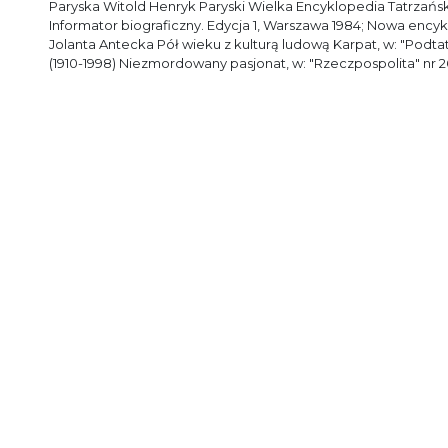
Paryska Witold Henryk Paryski Wielka Encyklopedia Tatrzańska
Informator biograficzny. Edycja 1, Warszawa 1984; Nowa ency
Jolanta Antecka Pół wieku z kulturą ludową Karpat, w: "Podta
(1910-1998) Niezmordowany pasjonat, w: "Rzeczpospolita" nr 261