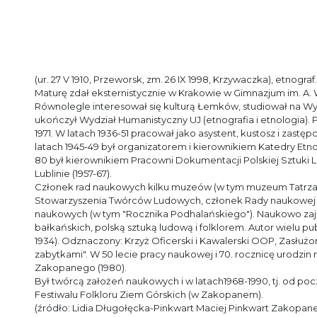
(ur. 27 V 1910, Przeworsk, zm. 26 IX 1998, Krzywaczka), etnograf.
Maturę zdał eksternistycznie w Krakowie w Gimnazjum im. A.
Równolegle interesował się kulturą Łemków, studiował na Wyd
ukończył Wydział Humanistyczny UJ (etnografia i etnologia). 
1971. W latach 1936-51 pracował jako asystent, kustosz i zas
latach 1945-49 był organizatorem i kierownikiem Katedry Etn
80 był kierownikiem Pracowni Dokumentacji Polskiej Sztuki 
Lublinie (1957-67).
Członek rad naukowych kilku muzeów (w tym muzeum Tatrz
Stowarzyszenia Twórców Ludowych, członek Rady naukowej Z
naukowych (w tym "Rocznika Podhalańskiego"). Naukowo zajm
bałkańskich, polską sztuką ludową i folklorem. Autor wielu 
1934). Odznaczony: Krzyż Oficerski i Kawalerski OOP, Zasłużo
zabytkami". W 50 lecie pracy naukowej i 70. rocznicę uro
Zakopanego (1980).
Był twórcą założeń naukowych i w latach1968-1990, tj. od 
Festiwalu Folkloru Ziem Górskich (w Zakopanem).
(źródło: Lidia Długołęcka-Pinkwart Maciej Pinkwart Zakopan