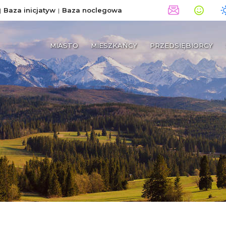
Baza inicjatyw
Baza noclegowa
MIASTO
MIESZKAŃCY
PRZEDSIĘBIORCY