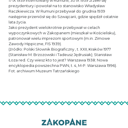
17 IX 1939 internowany w Rumunii, 30 IX 1939 zrzekł się
prezydentury i powołał na to stanowisko Władysław
Raczkiewicza. W Rumuni przebywał do grudnia 1939
następnie przeniósł się do Szwajcarii, gdzie spędził ostatnie
lata życia.
Jako prezydent wielokrotnie przebywał w celach
wypoczynkowych w Zakopanem (mieszkał w Kościelisku),
patronował wielu imprezom sportowym (m.in. Zimowe
Zawody Hippiczne, FIS 1939).
(źródło: Polski Słownik Biograficzny , t. XXII, Kraków 1977
(Stanisław M. Brzozowski i Tadeusz Jędrusiak); Stanisław
Łoza red. Czy wiesz kto to jest? Warszawa 1938; Nowa
encyklopedia powszechna PWN, t. 4, M-P. Warszawa 1996).
Fot. archiwum Muzeum Tatrzańskiego