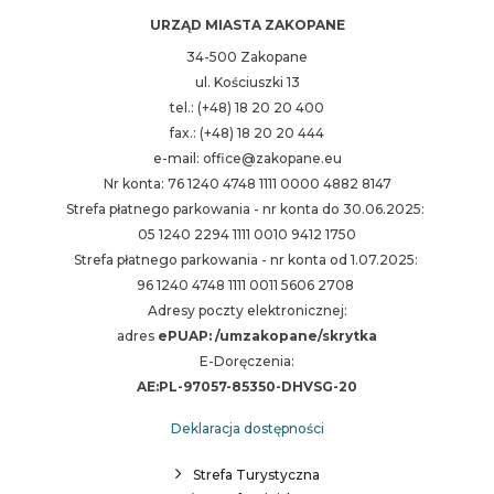
URZĄD MIASTA ZAKOPANE
34-500 Zakopane
ul. Kościuszki 13
tel.: (+48) 18 20 20 400
fax.: (+48) 18 20 20 444
e-mail: office@zakopane.eu
Nr konta: 76 1240 4748 1111 0000 4882 8147
Strefa płatnego parkowania - nr konta do 30.06.2025:
05 1240 2294 1111 0010 9412 1750
Strefa płatnego parkowania - nr konta od 1.07.2025:
96 1240 4748 1111 0011 5606 2708
Adresy poczty elektronicznej:
adres
ePUAP: /umzakopane/skrytka
E-Doręczenia:
AE:PL-97057-85350-DHVSG-20
Deklaracja dostępności
Strefa Turystyczna