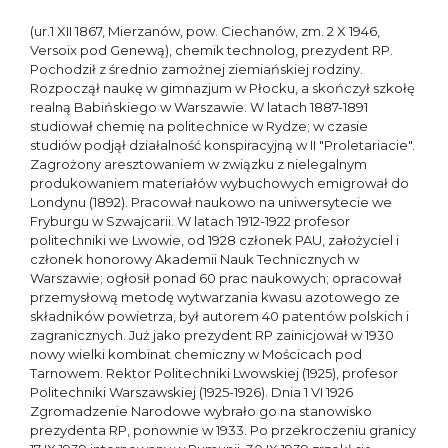
(ur.1 XII 1867, Mierzanów, pow. Ciechanów, zm. 2 X 1946,
Versoix pod Genewą), chemik technolog, prezydent RP.
Pochodził z średnio zamożnej ziemiańskiej rodziny.
Rozpoczął naukę w gimnazjum w Płocku, a skończył szkołę
realną Babińskiego w Warszawie. W latach 1887-1891
studiował chemię na politechnice w Rydze; w czasie
studiów podjął działalność konspiracyjną w II "Proletariacie".
Zagrożony aresztowaniem w związku z nielegalnym
produkowaniem materiałów wybuchowych emigrował do
Londynu (1892). Pracował naukowo na uniwersytecie we
Fryburgu w Szwajcarii. W latach 1912-1922 profesor
politechniki we Lwowie, od 1928 członek PAU, założyciel i
członek honorowy Akademii Nauk Technicznych w
Warszawie; ogłosił ponad 60 prac naukowych; opracował
przemysłową metodę wytwarzania kwasu azotowego ze
składników powietrza, był autorem 40 patentów polskich i
zagranicznych. Już jako prezydent RP zainicjował w 1930
nowy wielki kombinat chemiczny w Mościcach pod
Tarnowem. Rektor Politechniki Lwowskiej (1925), profesor
Politechniki Warszawskiej (1925-1926). Dnia 1 VI 1926
Zgromadzenie Narodowe wybrało go na stanowisko
prezydenta RP, ponownie w 1933. Po przekroczeniu granicy