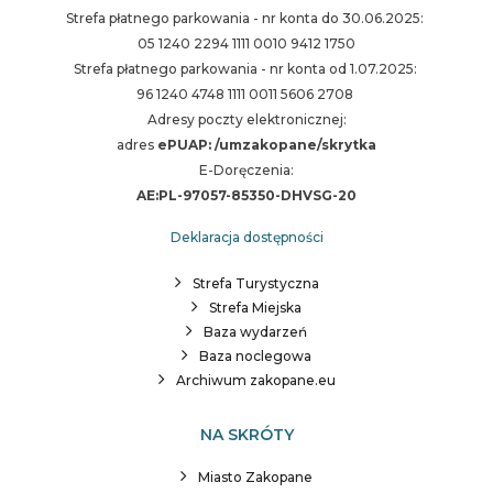
Strefa płatnego parkowania - nr konta do 30.06.2025:
05 1240 2294 1111 0010 9412 1750
Strefa płatnego parkowania - nr konta od 1.07.2025:
96 1240 4748 1111 0011 5606 2708
Adresy poczty elektronicznej:
adres
ePUAP: /umzakopane/skrytka
E-Doręczenia:
AE:PL-97057-85350-DHVSG-20
Deklaracja dostępności
Strefa Turystyczna
Strefa Miejska
Baza wydarzeń
Baza noclegowa
Archiwum zakopane.eu
NA SKRÓTY
Miasto Zakopane