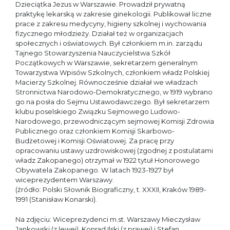
Dzieciątka Jezus w Warszawie. Prowadził prywatną
praktykę lekarską w zakresie ginekologii. Publikował liczne
prace z zakresu medycyny, higieny szkolnej i wychowania
fizycznego młodzieży. Działał też w organizacjach
społecznych i oświatowych. Był członkiem m.in. zarządu
Tajnego Stowarzyszenia Nauczycielstwa Szkół
Początkowych w Warszawie, sekretarzem generalnym
Towarzystwa Wpisów Szkolnych, członkiem władz Polskiej
Macierzy Szkolnej. Równocześnie działał we władzach
Stronnictwa Narodowo-Demokratycznego, w 1919 wybrano
go na posła do Sejmu Ustawodawczego. Był sekretarzem
klubu poselskiego Związku Sejmowego Ludowo-
Narodowego, przewodniczącym sejmowej Komisji Zdrowia
Publicznego oraz członkiem Komisji Skarbowo-
Budżetowej i Komisji Oświatowej. Za pracę przy
opracowaniu ustawy uzdrowiskowej (zgodnej z postulatami
władz Zakopanego) otrzymał w 1922 tytuł Honorowego
Obywatela Zakopanego. W latach 1923-1927 był
wiceprezydentem Warszawy.
(źródło: Polski Słownik Biograficzny, t. XXXII, Kraków 1989-
1991 (Stanisław Konarski).
Na zdjęciu: Wiceprezydenci m.st. Warszawy Mieczysław
Jankowski (z lewej), Konrad Ilski (z prawej) i Stefan