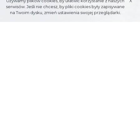
Używamy plików cookies, by ułatwić korzystanie z naszych
X
serwisów. Jeśli nie chcesz, by pliki cookies były zapisywane
na Twoim dysku, zmień ustawienia swojej przeglądarki.
BIAŁY
POTOK
Cross-country skiing routes between 1 and 5 km long located in the
Polana at Skocznią, Biały Potok, and Polana Spadowiec areas. Varied
routes withinteresting scenic views for intermediate and advanced
skiers.