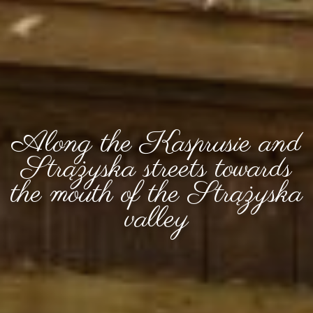
Along the Kasprusie and
Strążyska streets towards
the mouth of the Strążyska
valley