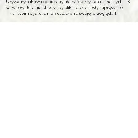
Używamy plików cookies, by ułatwić korzystanie z naszych
X
serwisów. Jeśli nie chcesz, by pliki cookies były zapisywane
na Twoim dysku, zmień ustawienia swojej przeglądarki.
THE KASPRUSIE AND STRĄŻYSKA
STREETS TOWARDS THE MOUTH
OF THE STRĄŻYSKA
VALLEY
Finish time: 30 min
Distance: 2,5 km
We start our walk at the bottom of the Kasprusie street,
which branches off Kościeliska street, reaching after 10 min.
the villa "Atma" (to our left, slightly in the background).
The Karol Szymanowski Museum in Villa Atma, Kasprusie 19 st.