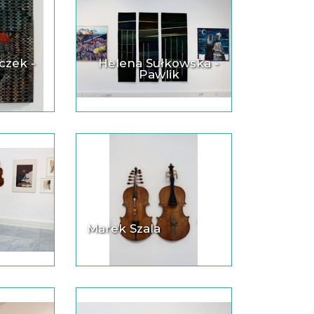
czek -
Helena Sułkowska -
Pawlik
Marek Szala