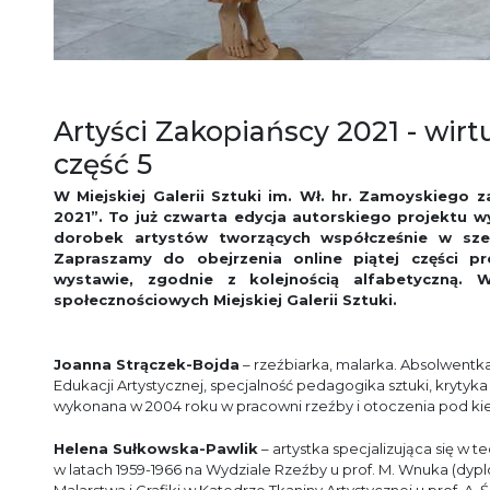
Artyści Zakopiańscy 2021 - wirt
część 5
W Miejskiej Galerii Sztuki im. Wł. hr. Zamoyskiego 
2021”. To już czwarta edycja autorskiego projektu 
dorobek artystów tworzących współcześnie w sze
Zapraszamy do obejrzenia online piątej części pre
wystawie, zgodnie z kolejnością alfabetyczną. 
społecznościowych Miejskiej Galerii Sztuki.
Joanna Strączek-Bojda
– rzeźbiarka, malarka. Absolwentk
Edukacji Artystycznej, specjalność pedagogika sztuki, krytyk
wykonana w 2004 roku w pracowni rzeźby i otoczenia pod kie
Helena Sułkowska-Pawlik
– artystka specjalizująca się w 
w latach 1959-1966 na Wydziale Rzeźby u prof. M. Wnuka (dypl