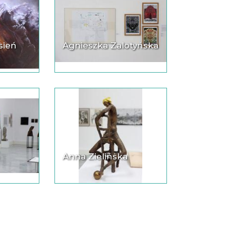
sień
Agnieszka Zalotyńska
Anna Zielińska