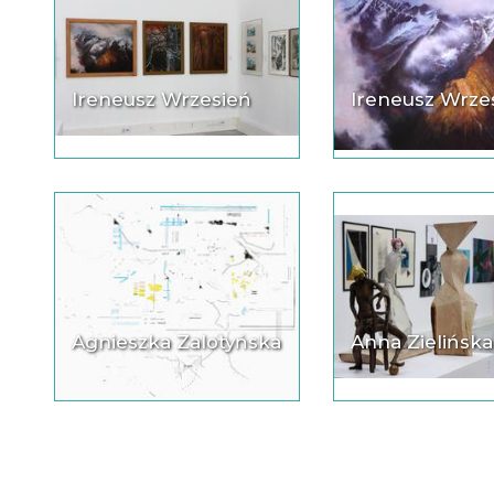
Ireneusz Wrzesień
Ireneusz Wrze
Agnieszka Zalotyńska
Anna Zielińska