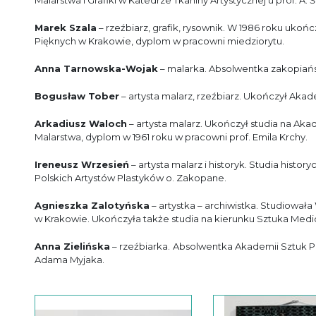
Malarstwa i Grafiki w Katedrze Tkaniny Artystycznej u prof. A. 
Marek Szala
– rzeźbiarz, grafik, rysownik. W 1986 roku ukońc
Pięknych w Krakowie, dyplom w pracowni miedziorytu.
Anna Tarnowska-Wojak
– malarka. Absolwentka zakopiańs
Bogusław Tober
– artysta malarz, rzeźbiarz. Ukończył Aka
Arkadiusz Waloch
– artysta malarz. Ukończył studia na Aka
Malarstwa, dyplom w 1961 roku w pracowni prof. Emila Krchy.
Ireneusz Wrzesień
– artysta malarz i historyk. Studia hist
Polskich Artystów Plastyków o. Zakopane.
Agnieszka Zalotyńska
– artystka – archiwistka. Studiował
w Krakowie. Ukończyła także studia na kierunku Sztuka Med
Anna Zielińska
– rzeźbiarka.
Absolwentka Akademii Sztuk P
Adama Myjaka.