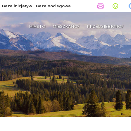
Baza inicjatyw
Baza noclegowa
MIASTO
MIESZKAŃCY
PRZEDSIĘBIORCY