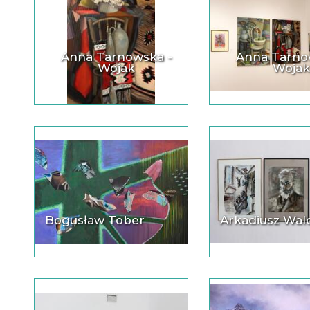
Anna Tarnowska -
Anna Tarno
Wojak
Woja
Bogusław Tober
Arkadiusz Wal