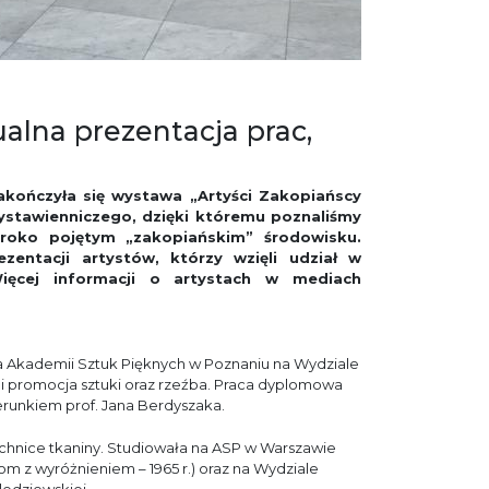
ualna prezentacja prac,
zakończyła się wystawa „Artyści Zakopiańscy
wystawienniczego, dzięki któremu poznaliśmy
roko pojętym „zakopiańskim” środowisku.
zentacji artystów, którzy wzięli udział w
Więcej informacji o artystach w mediach
a Akademii Sztuk Pięknych w Poznaniu na Wydziale
a i promocja sztuki oraz rzeźba. Praca dyplomowa
runkiem prof. Jana Berdyszaka.
technice tkaniny. Studiowała na ASP w Warszawie
om z wyróżnieniem – 1965 r.) oraz na Wydziale