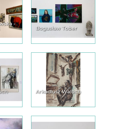
wska -
k
Bogusław Tober
och
Arkadiusz Waloch