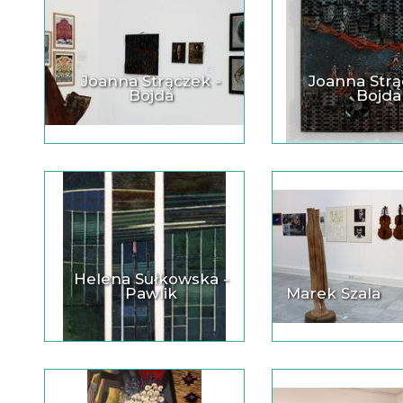
Joanna Strączek -
Joanna Strą
Bojda
Bojda
Helena Sułkowska -
Pawlik
Marek Szala