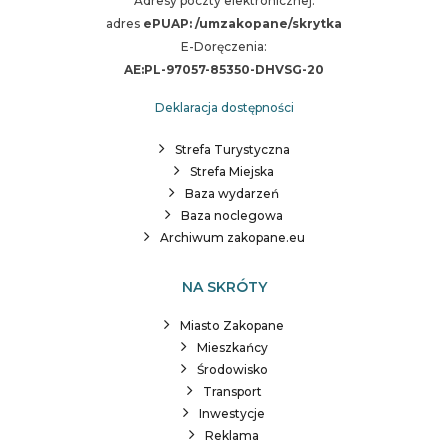
Adresy poczty elektronicznej:
adres
ePUAP: /umzakopane/skrytka
E-Doręczenia:
AE:PL-97057-85350-DHVSG-20
Deklaracja dostępności
Strefa Turystyczna
Strefa Miejska
Baza wydarzeń
Baza noclegowa
Archiwum zakopane.eu
NA SKRÓTY
Miasto Zakopane
Mieszkańcy
Środowisko
Transport
Inwestycje
Reklama