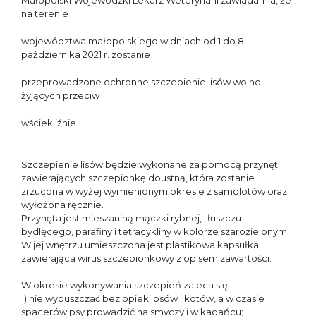
Małopolski Wojewódzki Lekarz Weterynarii zawiadamia, że
na terenie
województwa małopolskiego w dniach od 1 do 8
października 2021 r. zostanie
przeprowadzone ochronne szczepienie lisów wolno
żyjących przeciw
wściekliźnie.
Szczepienie lisów będzie wykonane za pomocą przynęt
zawierających szczepionkę doustną, która zostanie
zrzucona w wyżej wymienionym okresie z samolotów oraz
wyłożona ręcznie.
Przynęta jest mieszaniną mączki rybnej, tłuszczu
bydlęcego, parafiny i tetracykliny w kolorze szarozielonym.
W jej wnętrzu umieszczona jest plastikowa kapsułka
zawierająca wirus szczepionkowy z opisem zawartości.
W okresie wykonywania szczepień zaleca się:
1) nie wypuszczać bez opieki psów i kotów, a w czasie
spacerów psy prowadzić na smyczy i w kagańcu;