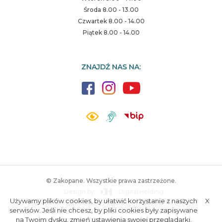
Środa 8.00 - 13.00
Czwartek 8.00 - 14.00
Piątek 8.00 - 14.00
ZNAJDŹ NAS NA:
© Zakopane. Wszystkie prawa zastrzeżone.
Design by:
Digital Holding
Używamy plików cookies, by ułatwić korzystanie z naszych
X
Wykonanie:
ESC SA
-
Aplikacje i strony internetowe
A.
S.
serwisów. Jeśli nie chcesz, by pliki cookies były zapisywane
na Twoim dysku, zmień ustawienia swojej przeglądarki.
Poczta
RODO
Polityka prywatności