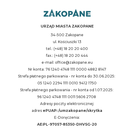
URZĄD MIASTA ZAKOPANE
34-500 Zakopane
ul. Kościuszki 13
tel.: (+48) 18 20 20 400
fax.: (+48) 18 20 20 444
e-mail: office@zakopane.eu
Nr konta: 76 1240 4748 1111 0000 4882 8147
Strefa płatnego parkowania - nr konta do 30.06.2025:
05 1240 2294 1111 0010 9412 1750
Strefa płatnego parkowania - nr konta od 1.07.2025:
96 1240 4748 1111 0011 5606 2708
Adresy poczty elektronicznej:
adres
ePUAP: /umzakopane/skrytka
E-Doręczenia:
AE:PL-97057-85350-DHVSG-20