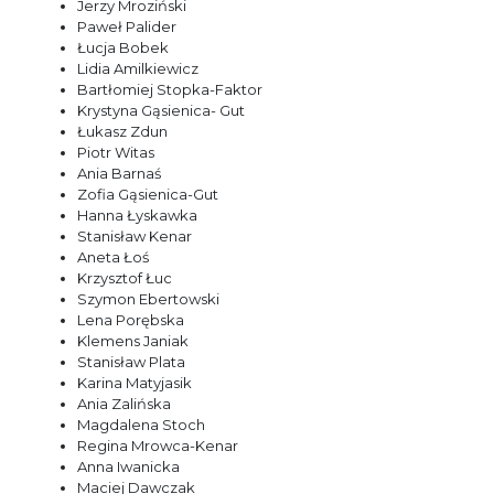
Jerzy Mroziński
Paweł Palider
Łucja Bobek
Lidia Amilkiewicz
Bartłomiej Stopka-Faktor
Krystyna Gąsienica- Gut
Łukasz Zdun
Piotr Witas
Ania Barnaś
Zofia Gąsienica-Gut
Hanna Łyskawka
Stanisław Kenar
Aneta Łoś
Krzysztof Łuc
Szymon Ebertowski
Lena Porębska
Klemens Janiak
Stanisław Plata
Karina Matyjasik
Ania Zalińska
Magdalena Stoch
Regina Mrowca-Kenar
Anna Iwanicka
Maciej Dawczak