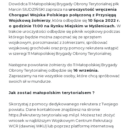
Dowódca 11 Małopolskiej Brygady Obrony Terytorialnej płk
Marcin SIUDZIŃSKI zaprasza na
uroczystość wręczenia
Chorągwi Wojska Polskiego połączoną z Przysięgą
Wojskową żołnierzy
, która odbędzie się
10 lipca 2022 r.
o godzinie 11:00 na Rynku Miejskim w Myślenicach.
W
trakcie uroczystości odbędzie się piknik wojskowy podczas
którego będzie można zapoznać się ze sprzętem
wojskowym, porozmawiać z żołnierzami, spróbować
wojskowej grochówki oraz przy pomocy rekrutera wstąpić
w szeregi 11 Małopolskiej Brygady Obrony Terytorialnej.
Następne powołanie żołnierzy do 11 Małopolskiej Brygady
Obrony Terytorialnej odbędzie się
16 września.
Zapraszamy na nie wszystkie osoby, które chcą spróbować
swoich sił w mundurze.
Jak zostać małopolskim terytorialsem ?
Skorzystaj z pomocy dedykowanego rekrutera z Twojego
powiatu. Dane kontaktowe znajdziesz na stronie
https://rekruterzy.terytorialsi.wp.mil.pl. Możesz też złożyć
wniosek w najbliższym Wojskowym Centrum Rekrutacji
WCR (dawniej WKU) lub poprzez platformę internetową