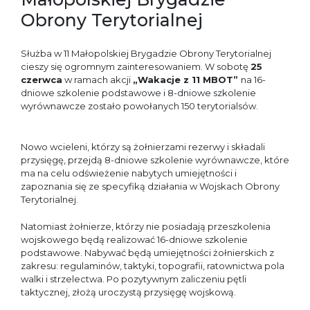
Obrony Terytorialnej
Służba w 11 Małopolskiej Brygadzie Obrony Terytorialnej
cieszy się ogromnym zainteresowaniem. W sobotę
25
czerwca
w ramach akcji
„Wakacje z 11 MBOT”
na 16-
dniowe szkolenie podstawowe i 8-dniowe szkolenie
wyrównawcze zostało powołanych 150 terytorialsów.
Nowo wcieleni, którzy są żołnierzami rezerwy i składali
przysięgę, przejdą 8-dniowe szkolenie wyrównawcze, które
ma na celu odświeżenie nabytych umiejętności i
zapoznania się ze specyfiką działania w Wojskach Obrony
Terytorialnej.
Natomiast żołnierze, którzy nie posiadają przeszkolenia
wojskowego będą realizować 16-dniowe szkolenie
podstawowe. Nabywać będą umiejętności żołnierskich z
zakresu: regulaminów, taktyki, topografii, ratownictwa pola
walki i strzelectwa. Po pozytywnym zaliczeniu pętli
taktycznej, złożą uroczystą przysięgę wojskową.