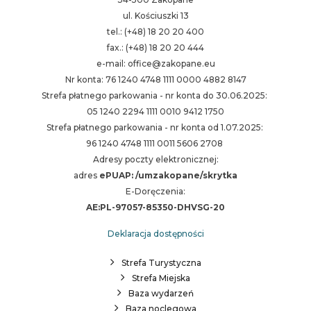
ul. Kościuszki 13
tel.: (+48) 18 20 20 400
fax.: (+48) 18 20 20 444
e-mail: office@zakopane.eu
Nr konta: 76 1240 4748 1111 0000 4882 8147
Strefa płatnego parkowania - nr konta do 30.06.2025:
05 1240 2294 1111 0010 9412 1750
Strefa płatnego parkowania - nr konta od 1.07.2025:
96 1240 4748 1111 0011 5606 2708
Adresy poczty elektronicznej:
adres
ePUAP: /umzakopane/skrytka
E-Doręczenia:
AE:PL-97057-85350-DHVSG-20
Deklaracja dostępności
Strefa Turystyczna
Strefa Miejska
Baza wydarzeń
Baza noclegowa