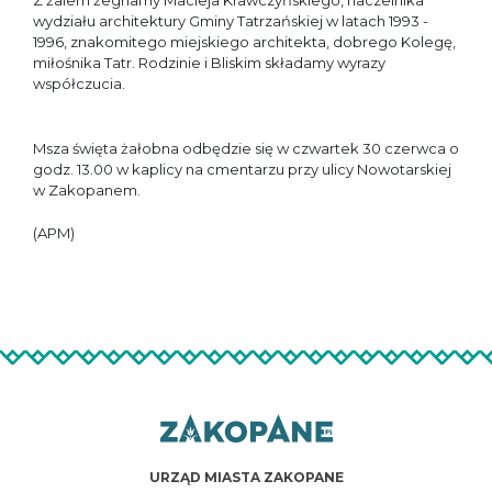
Z żalem żegnamy Macieja Krawczyńskiego, naczelnika
wydziału architektury Gminy Tatrzańskiej w latach 1993 -
1996, znakomitego miejskiego architekta, dobrego Kolegę,
miłośnika Tatr. Rodzinie i Bliskim składamy wyrazy
współczucia.
Msza święta żałobna odbędzie się w czwartek 30 czerwca o
godz. 13.00 w kaplicy na cmentarzu przy ulicy Nowotarskiej
w Zakopanem.
(APM)
URZĄD MIASTA ZAKOPANE