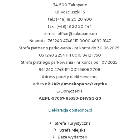
34-500 Zakopane
ul. Kościuszki 13
tel.: (+48) 18 20 20 400
fax.: (+48) 18 20 20 444
e-mail: office@zakopane.eu
Nr konta: 76 1240 4748 1111 0000 4882 8147
Strefa płatnego parkowania - nr konta do 30.06.2025:
05 1240 2294 1111 0010 9412 1750
Strefa płatnego parkowania - nr konta od 1.07.2025:
96 1240 4748 1111 0011 5606 2708
Adresy poczty elektronicznej:
adres
ePUAP: /umzakopane/skrytka
E-Doręczenia:
AE:PL-97057-85350-DHVSG-20
Deklaracja dostępności
Strefa Turystyczna
Strefa Miejska
Baza wydarzeń