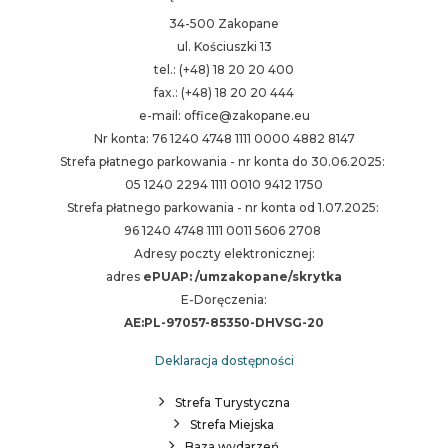
34-500 Zakopane
ul. Kościuszki 13
tel.: (+48) 18 20 20 400
fax.: (+48) 18 20 20 444
e-mail: office@zakopane.eu
Nr konta: 76 1240 4748 1111 0000 4882 8147
Strefa płatnego parkowania - nr konta do 30.06.2025:
05 1240 2294 1111 0010 9412 1750
Strefa płatnego parkowania - nr konta od 1.07.2025:
96 1240 4748 1111 0011 5606 2708
Adresy poczty elektronicznej:
adres
ePUAP: /umzakopane/skrytka
E-Doręczenia:
AE:PL-97057-85350-DHVSG-20
Deklaracja dostępności
Strefa Turystyczna
Strefa Miejska
Baza wydarzeń