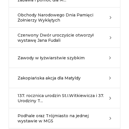
zabawa i pomoc dla M...
Obchody Narodowego Dnia Pamięci
Żołnierzy Wyklętych
Czerwony Dwór uroczyście otworzył
wystawę Jana Fudali
Zawody w łyżwiarstwie szybkim
Zakopiańska akcja dla Matyldy
137. rocznica urodzin St.I.Witkiewicza i 37.
Urodziny T...
Podhale oraz Trójmiasto na jednej
wystawie w MGS