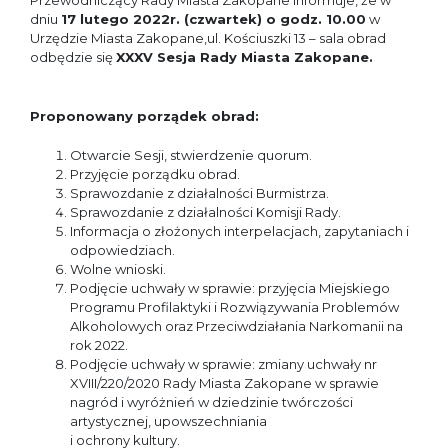
Przewodniczący Rady Miasta Zakopane informuje, że w
dniu
17 lutego 2022r. (czwartek) o godz. 10.00
w
Urzędzie Miasta Zakopane,ul. Kościuszki 13 – sala obrad
odbędzie się
XXXV Sesja Rady Miasta Zakopane.
Proponowany porządek obrad:
Otwarcie Sesji, stwierdzenie quorum.
Przyjęcie porządku obrad.
Sprawozdanie z działalności Burmistrza.
Sprawozdanie z działalności Komisji Rady.
Informacja o złożonych interpelacjach, zapytaniach i
odpowiedziach.
Wolne wnioski.
Podjęcie uchwały w sprawie: przyjęcia Miejskiego
Programu Profilaktyki i Rozwiązywania Problemów
Alkoholowych oraz Przeciwdziałania Narkomanii na
rok 2022.
Podjęcie uchwały w sprawie: zmiany uchwały nr
XVIII/220/2020 Rady Miasta Zakopane w sprawie
nagród i wyróżnień w dziedzinie twórczości
artystycznej, upowszechniania
i ochrony kultury.