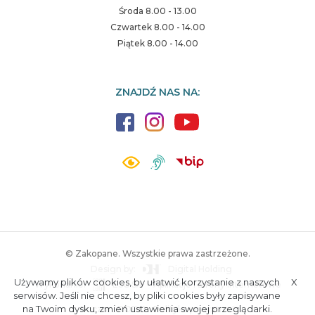
Środa 8.00 - 13.00
Czwartek 8.00 - 14.00
Piątek 8.00 - 14.00
ZNAJDŹ NAS NA:
© Zakopane. Wszystkie prawa zastrzeżone.
Design by:
Digital Holding
Używamy plików cookies, by ułatwić korzystanie z naszych
X
Wykonanie:
ESC SA
-
Aplikacje i strony internetowe
A.
S.
serwisów. Jeśli nie chcesz, by pliki cookies były zapisywane
na Twoim dysku, zmień ustawienia swojej przeglądarki.
Poczta
RODO
Polityka prywatności