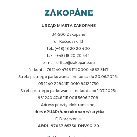
URZĄD MIASTA ZAKOPANE
34-500 Zakopane
ul. Kościuszki 13
tel.: (+48) 18 20 20 400
fax.: (+48) 18 20 20 444
e-mail: office@zakopane.eu
Nr konta: 76 1240 4748 1111 0000 4882 8147
Strefa płatnego parkowania - nr konta do 30.06.2025:
05 1240 2294 1111 0010 9412 1750
Strefa płatnego parkowania - nr konta od 1.07.2025:
96 1240 4748 1111 0011 5606 2708
Adresy poczty elektronicznej:
adres
ePUAP: /umzakopane/skrytka
E-Doręczenia:
AE:PL-97057-85350-DHVSG-20