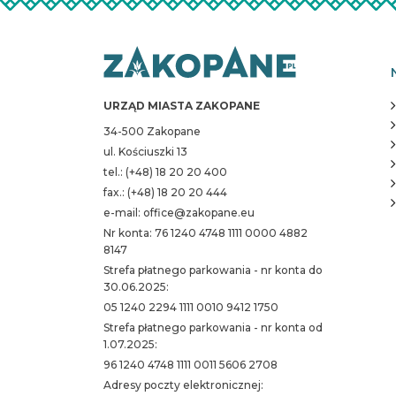
URZĄD MIASTA ZAKOPANE
34-500 Zakopane
ul. Kościuszki 13
tel.: (+48) 18 20 20 400
fax.: (+48) 18 20 20 444
e-mail: office@zakopane.eu
Nr konta: 76 1240 4748 1111 0000 4882
8147
Strefa płatnego parkowania - nr konta do
30.06.2025:
05 1240 2294 1111 0010 9412 1750
Strefa płatnego parkowania - nr konta od
1.07.2025:
96 1240 4748 1111 0011 5606 2708
Adresy poczty elektronicznej: