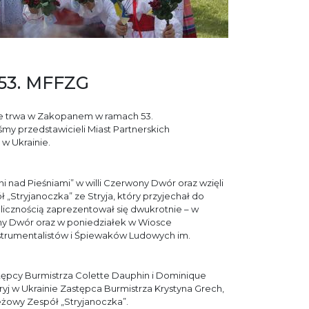
 53. MFFZG
nie trwa w Zakopanem w ramach 53.
my przedstawicieli Miast Partnerskich
w Ukrainie.
i nad Pieśniami” w willi Czerwony Dwór oraz wzięli
 „Stryjanoczka” ze Stryja, który przyjechał do
icznością zaprezentował się dwukrotnie – w
ny Dwór oraz w poniedziałek w Wiosce
trumentalistów i Śpiewaków Ludowych im.
tępcy Burmistrza Colette Dauphin i Dominique
yj w Ukrainie Zastępca Burmistrza Krystyna Grech,
eżowy Zespół „Stryjanoczka”.