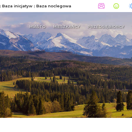
Baza inicjatyw
Baza noclegowa
MIASTO
MIESZKAŃCY
PRZEDSIĘBIORCY