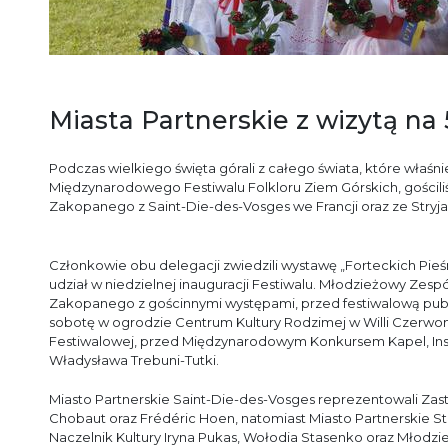
Miasta Partnerskie z wizytą na
Podczas wielkiego święta górali z całego świata, które właś
Międzynarodowego Festiwalu Folkloru Ziem Górskich, gościliś
Zakopanego z Saint-Die-des-Vosges we Francji oraz ze Stryja 
Członkowie obu delegacji zwiedzili wystawę „Forteckich Pieśn
udział w niedzielnej inauguracji Festiwalu. Młodzieżowy Zespół
Zakopanego z gościnnymi występami, przed festiwalową publ
sobotę w ogrodzie Centrum Kultury Rodzimej w Willi Czerwo
Festiwalowej, przed Międzynarodowym Konkursem Kapel, Ins
Władysława Trebuni-Tutki.
Miasto Partnerskie Saint-Die-des-Vosges reprezentowali Zas
Chobaut oraz Frédéric Hoen, natomiast Miasto Partnerskie Str
Naczelnik Kultury Iryna Pukas, Wołodia Stasenko oraz Młodzi