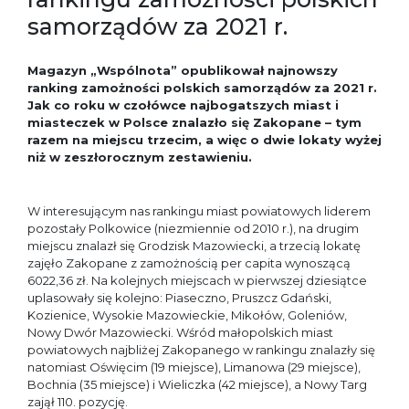
samorządów za 2021 r.
Magazyn „Wspólnota” opublikował najnowszy
ranking zamożności polskich samorządów za 2021 r.
Jak co roku w czołówce najbogatszych miast i
miasteczek w Polsce znalazło się Zakopane – tym
razem na miejscu trzecim, a więc o dwie lokaty wyżej
niż w zeszłorocznym zestawieniu.
W interesującym nas rankingu miast powiatowych liderem
pozostały Polkowice (niezmiennie od 2010 r.), na drugim
miejscu znalazł się Grodzisk Mazowiecki, a trzecią lokatę
zajęło Zakopane z zamożnością per capita wynoszącą
6022,36 zł. Na kolejnych miejscach w pierwszej dziesiątce
uplasowały się kolejno: Piaseczno, Pruszcz Gdański,
Kozienice, Wysokie Mazowieckie, Mikołów, Goleniów,
Nowy Dwór Mazowiecki. Wśród małopolskich miast
powiatowych najbliżej Zakopanego w rankingu znalazły się
natomiast Oświęcim (19 miejsce), Limanowa (29 miejsce),
Bochnia (35 miejsce) i Wieliczka (42 miejsce), a Nowy Targ
zajął 110. pozycję.