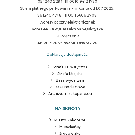
05 1240 2294 1111 0010 9412 1750
Strefa płatnego parkowania - nr konta od 1.07.2025:
96 1240 4748 1111 0011 5606 2708
Adresy poczty elektronicznej:
adres
ePUAP: /umzakopane/skrytka
E-Doręczenia:
AE:PL-97057-85350-DHVSG-20
Deklaracja dostępności
Strefa Turystyczna
Strefa Miejska
Baza wydarzeń
Baza noclegowa
Archiwum zakopane.eu
NA SKRÓTY
Miasto Zakopane
Mieszkańcy
Środowisko