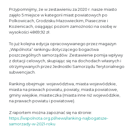
Przypomnijmy, że w zestawieniu za 2020 r. nasze miasto
zajęło 5 miejsce w kategorii miast powiatowych po
Polkowicach, Grodzisku Mazowieckim, Piasecznie i
Kozienicach, osiągając poziom zamożności na osobę w
wysokości 4869,92 zł.
To już kolejna edycja opracowywanego przez magazyn
„Wspólnota” rankingu dotyczącego bogactwa
poszczególnych samorządów. Zestawienie pomija wpływy
z dotacji celowych, skupiając się na dochodach własnych i
otrzymywanych przez Jednostki Samorządu Terytorialnego
subwencjach.
Ranking obejmuje: województwa, miasta wojewódzkie,
miasta na prawach powiatu, powiaty, miasta powiatowe,
gminy wiejskie, miasteczka (miasta inne niż wojewódzkie,
na prawach powiatu i powiatowe).
Z raportem można zapoznać się na stronie:
https://wspolnota.org.pl/news/ranking-najbogatsze-
samorzady-w-2021-roku