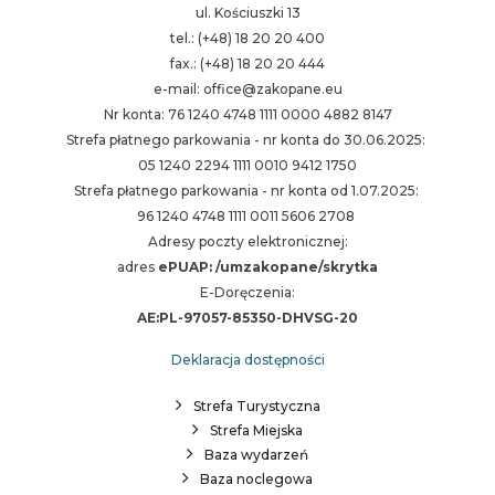
ul. Kościuszki 13
tel.: (+48) 18 20 20 400
fax.: (+48) 18 20 20 444
e-mail: office@zakopane.eu
Nr konta: 76 1240 4748 1111 0000 4882 8147
Strefa płatnego parkowania - nr konta do 30.06.2025:
05 1240 2294 1111 0010 9412 1750
Strefa płatnego parkowania - nr konta od 1.07.2025:
96 1240 4748 1111 0011 5606 2708
Adresy poczty elektronicznej:
adres
ePUAP: /umzakopane/skrytka
E-Doręczenia:
AE:PL-97057-85350-DHVSG-20
Deklaracja dostępności
Strefa Turystyczna
Strefa Miejska
Baza wydarzeń
Baza noclegowa