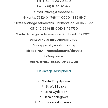
tel.: (+48) 18 20 20 400
fax.: (+48) 18 20 20 444
e-mail: office@zakopane.eu
Nr konta: 76 1240 4748 1111 0000 4882 8147
Strefa płatnego parkowania - nr konta do 30.06.2025:
05 1240 2294 1111 0010 9412 1750
Strefa płatnego parkowania - nr konta od 1.07.2025:
96 1240 4748 1111 0011 5606 2708
Adresy poczty elektronicznej:
adres
ePUAP: /umzakopane/skrytka
E-Doręczenia:
AE:PL-97057-85350-DHVSG-20
Deklaracja dostępności
Strefa Turystyczna
Strefa Miejska
Baza wydarzeń
Baza noclegowa
Archiwum zakopane.eu