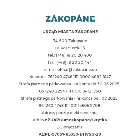
URZĄD MIASTA ZAKOPANE
34-500 Zakopane
ul. Kościuszki 13
tel.: (+48) 18 20 20 400
fax.: (+48) 18 20 20 444
e-mail: office@zakopane.eu
Nr konta: 76 1240 4748 1111 0000 4882 8147
Strefa płatnego parkowania - nr konta do 30.06.2025:
05 1240 2294 1111 0010 9412 1750
Strefa płatnego parkowania - nr konta od 1.07.2025:
96 1240 4748 1111 0011 5606 2708
Adresy poczty elektronicznej:
adres
ePUAP: /umzakopane/skrytka
E-Doręczenia:
AE:PL-97057-85350-DHVSG-20