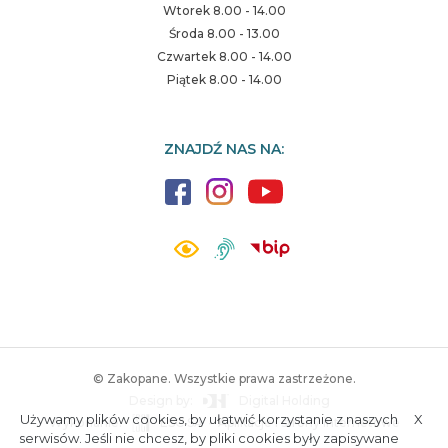
Wtorek 8.00 - 14.00
Środa 8.00 - 13.00
Czwartek 8.00 - 14.00
Piątek 8.00 - 14.00
ZNAJDŹ NAS NA:
© Zakopane. Wszystkie prawa zastrzeżone.
Design by:
Digital Holding
Używamy plików cookies, by ułatwić korzystanie z naszych
X
Wykonanie:
ESC SA
-
Aplikacje i strony internetowe
A.
S.
serwisów. Jeśli nie chcesz, by pliki cookies były zapisywane