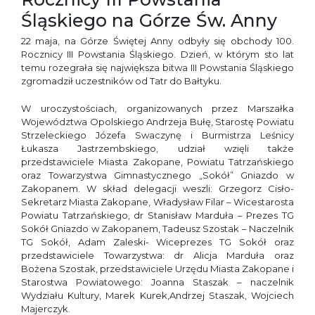
Śląskiego na Górze Św. Anny
22 maja, na Górze Świętej Anny odbyły się obchody 100.
Rocznicy III Powstania Śląskiego. Dzień, w którym sto lat
temu rozegrała się największa bitwa III Powstania Śląskiego
zgromadził uczestników od Tatr do Bałtyku.
W uroczystościach, organizowanych przez Marszałka
Województwa Opolskiego Andrzeja Bułę, Starostę Powiatu
Strzeleckiego Józefa Swaczynę i Burmistrza Leśnicy
Łukasza Jastrzembskiego, udział wzięli także
przedstawiciele Miasta Zakopane, Powiatu Tatrzańskiego
oraz Towarzystwa Gimnastycznego „Sokół” Gniazdo w
Zakopanem. W skład delegacji weszli: Grzegorz Cisło-
Sekretarz Miasta Zakopane, Władysław Filar – Wicestarosta
Powiatu Tatrzańskiego, dr Stanisław Marduła – Prezes TG
Sokół Gniazdo w Zakopanem, Tadeusz Szostak – Naczelnik
TG Sokół, Adam Zaleski- Wiceprezes TG Sokół oraz
przedstawiciele Towarzystwa: dr Alicja Marduła oraz
Bożena Szostak, przedstawiciele Urzędu Miasta Zakopane i
Starostwa Powiatowego: Joanna Staszak – naczelnik
Wydziału Kultury, Marek Kurek,Andrzej Staszak, Wojciech
Majerczyk.