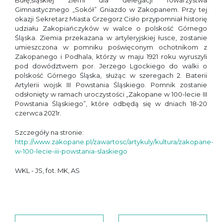
Bułę,śląskiej ziemi dla delegacji Towarzystwa
Gimnastycznego „Sokół” Gniazdo w Zakopanem. Przy tej
okazji Sekretarz Miasta Grzegorz Cisło przypomniał historię
udziału Zakopiańczyków w walce o polskość Górnego
Śląska. Ziemia przekazana w artyleryjskiej łusce, zostanie
umieszczona w pomniku poświęconym ochotnikom z
Zakopanego i Podhala, którzy w maju 1921 roku wyruszyli
pod dowództwem por. Jerzego Lgockiego do walki o
polskość Górnego Śląska, służąc w szeregach 2. Baterii
Artylerii wojsk III Powstania Śląskiego. Pomnik zostanie
odsłonięty w ramach uroczystości „Zakopane w 100-lecie III
Powstania Śląskiego”, które odbędą się w dniach 18-20
czerwca 2021r.
Szczegóły na stronie:
http://www.zakopane.pl/zawartosc/artykuly/kultura/zakopane-
w-100-lecie-iii-powstania-slaskiego
WKL - JS, fot. MK, AS