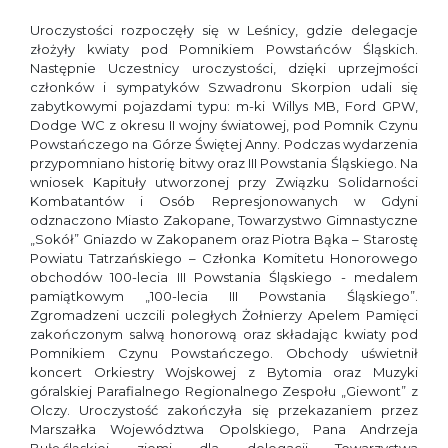
Uroczystości rozpoczęły się w Leśnicy, gdzie delegacje
złożyły kwiaty pod Pomnikiem Powstańców Śląskich.
Następnie Uczestnicy uroczystości, dzięki uprzejmości
członków i sympatyków Szwadronu Skorpion udali się
zabytkowymi pojazdami typu: m-ki Willys MB, Ford GPW,
Dodge WC z okresu II wojny światowej, pod Pomnik Czynu
Powstańczego na Górze Świętej Anny. Podczas wydarzenia
przypomniano historię bitwy oraz III Powstania Śląskiego. Na
wniosek Kapituły utworzonej przy Związku Solidarności
Kombatantów i Osób Represjonowanych w Gdyni
odznaczono Miasto Zakopane, Towarzystwo Gimnastyczne
„Sokół” Gniazdo w Zakopanem oraz Piotra Bąka – Starostę
Powiatu Tatrzańskiego – Członka Komitetu Honorowego
obchodów 100-lecia III Powstania Śląskiego - medalem
pamiątkowym „100-lecia III Powstania Śląskiego”.
Zgromadzeni uczcili poległych Żołnierzy Apelem Pamięci
zakończonym salwą honorową oraz składając kwiaty pod
Pomnikiem Czynu Powstańczego. Obchody uświetnił
koncert Orkiestry Wojskowej z Bytomia oraz Muzyki
góralskiej Parafialnego Regionalnego Zespołu „Giewont” z
Olczy. Uroczystość zakończyła się przekazaniem przez
Marszałka Województwa Opolskiego, Pana Andrzeja