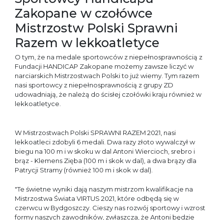
Zakopane w czołówce
Mistrzostw Polski Sprawni
Razem w lekkoatletyce
O tym, że na medale sportowców z niepełnosprawnością z
Fundacji HANDICAP Zakopane możemy zawsze liczyć w
narciarskich Mistrzostwach Polski to już wiemy. Tym razem
nasi sportowcy z niepełnosprawnością z grupy ZD
udowadniają, że należą do ścisłej czołówki kraju również w
lekkoatletyce.
W Mistrzostwach Polski SPRAWNI RAZEM 2021, nasi
lekkoatleci zdobyli 6 medali. Dwa razy złoto wywalczył w
biegu na 100 m i w skoku w dal Antoni Wiercioch, srebro i
brąz - Klemens Zięba (100 m i skok w dal), a dwa brązy dla
Patrycji Stramy (również 100 m i skok w dal).
"Te świetne wyniki dają naszym mistrzom kwalifikacje na
Mistrzostwa Świata VIRTUS 2021, które odbędą się w
czerwcu w Bydgoszczy. Cieszy nas rozwój sportowy i wzrost
formy naszych zawodników, zwłaszcza, że Antoni będzie