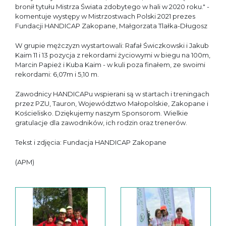
bronił tytułu Mistrza Świata zdobytego w hali w 2020 roku." -
komentuje występy w Mistrzostwach Polski 2021 prezes
Fundacji HANDICAP Zakopane, Małgorzata Tlałka-Długosz
W grupie mężczyzn wystartowali: Rafał Świczkowski i Jakub
Kaim 11 i 13 pozycja z rekordami życiowymi w biegu na 100m,
Marcin Papież i Kuba Kaim - w kuli poza finałem, ze swoimi
rekordami: 6,07m i 5,10 m.
Zawodnicy HANDICAPu wspierani są w startach i treningach
przez PZU, Tauron, Województwo Małopolskie, Zakopane i
Kościelisko. Dziękujemy naszym Sponsorom. Wielkie
gratulacje dla zawodników, ich rodzin oraz trenerów.
Tekst i zdjęcia: Fundacja HANDICAP Zakopane
(APM)