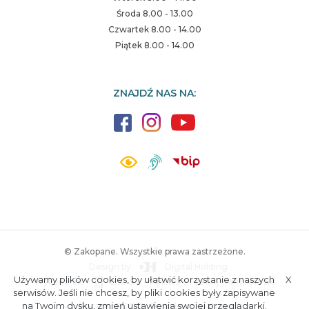
Środa 8.00 - 13.00
Czwartek 8.00 - 14.00
Piątek 8.00 - 14.00
ZNAJDŹ NAS NA:
© Zakopane. Wszystkie prawa zastrzeżone.
Design by:
Digital Holding
Używamy plików cookies, by ułatwić korzystanie z naszych
X
Wykonanie:
ESC SA
-
Aplikacje i strony internetowe
A.
S.
serwisów. Jeśli nie chcesz, by pliki cookies były zapisywane
na Twoim dysku, zmień ustawienia swojej przeglądarki.
Poczta
RODO
Polityka prywatności