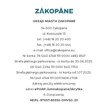
URZĄD MIASTA ZAKOPANE
34-500 Zakopane
ul. Kościuszki 13
tel.: (+48) 18 20 20 400
fax.: (+48) 18 20 20 444
e-mail: office@zakopane.eu
Nr konta: 76 1240 4748 1111 0000 4882 8147
Strefa płatnego parkowania - nr konta do 30.06.2025:
05 1240 2294 1111 0010 9412 1750
Strefa płatnego parkowania - nr konta od 1.07.2025:
96 1240 4748 1111 0011 5606 2708
Adresy poczty elektronicznej:
adres
ePUAP: /umzakopane/skrytka
E-Doręczenia:
AE:PL-97057-85350-DHVSG-20