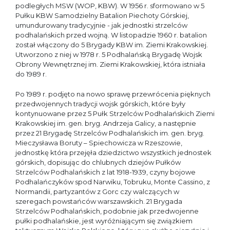
podległych MSW (WOP, KBW). W 1956 r. sformowano w 5
Pułku KBW Samodzielny Batalion Piechoty Górskiej,
umundurowany tradycyjnie - jak jednostki strzelców
podhalańskich przed wojną. W listopadzie 1960 r. batalion
został włączony do 5 Brygady KBW im. Ziemi Krakowskiej.
Utworzono z niej w 1978 r. 5 Podhalańską Brygadę Wojsk
Obrony Wewnętrznej im. Ziemi Krakowskiej, która istniała
do 1989 r.
Po 1989 r. podjęto na nowo sprawę przewrócenia pięknych
przedwojennych tradycji wojsk górskich, które były
kontynuowane przez 5 Pułk Strzelców Podhalańskich Ziemi
Krakowskiej im. gen. bryg. Andrzeja Galicy, a następnie
przez 21 Brygadę Strzelców Podhalańskich im. gen. bryg.
Mieczysława Boruty – Spiechowicza w Rzeszowie,
jednostkę która przejęła dziedzictwo wszystkich jednostek
górskich, dopisując do chlubnych dziejów Pułków
Strzelców Podhalańskich z lat 1918-1939, czyny bojowe
Podhalańczyków spod Narwiku, Tobruku, Monte Cassino, z
Normandii, partyzantów z Gorc czy walczących w
szeregach powstańców warszawskich. 21 Brygada
Strzelców Podhalańskich, podobnie jak przedwojenne
pułki podhalańskie, jest wyróżniającym się związkiem