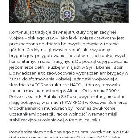
Kontynuując tradycje dawnej struktury organizacyjnej
Wojska Polskiego 21 BSP jako lekki związek taktyczny jest
przeznaczona do działań bojowych, głównie w terenie
górskim. Jednym z głównych zadań jakie wykonuje
brygada jest przygotowanie i udział w misjach pokojowych
humanitarnych i stabilizacyjnych. Od początku jej powstania
jej żołnierze pełnili służbę w misjach w Syrii, Libanie i Bośni.
Doświadczenie to zaowocowało wyznaczeniem brygady w
1999 r. do sformowania Polskiej Jednostki Wojskowej w
składzie sił AFOR w strukturze NATO, która wykonywała
zadania misji humanitarnej w Albanii. Od sierpnia 2000 r.
Polsko-Ukraiński Batalion Sił Pokojowych rotacyjnie pełni
misję pokojową w ramach PKW KFOR w Kosowie. Żołnierze
w podhalańskich mundurach byli również dwukrotnie
uczestnikami operacji „Iracka Wolność” w ramach misji
stabilizacyjno-szkoleniowej w Republice Iraku.
Potwierdzeniem doskonałego poziomu wyszkolenia 21 BSP
stało się wyznaczenie jej z dniem 01 stycznia 2020 r. jako