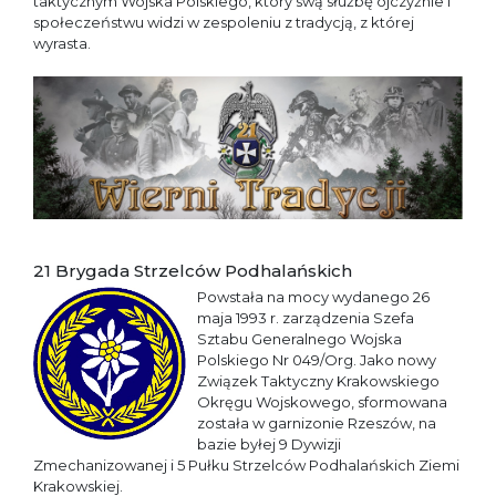
taktycznym Wojska Polskiego, który swą służbę ojczyźnie i
społeczeństwu widzi w zespoleniu z tradycją, z której
wyrasta.
21 Brygada Strzelców Podhalańskich
Powstała na mocy wydanego 26
maja 1993 r. zarządzenia Szefa
Sztabu Generalnego Wojska
Polskiego Nr 049/Org. Jako nowy
Związek Taktyczny Krakowskiego
Okręgu Wojskowego, sformowana
została w garnizonie Rzeszów, na
bazie byłej 9 Dywizji
Zmechanizowanej i 5 Pułku Strzelców Podhalańskich Ziemi
Krakowskiej.