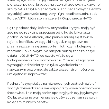
pierwszej polskiej brygady na trzon sił lądowych tak zwanej
szpicy NATO czyli Połączonych Siłach Zadaniowych Bardzo
Wysokiej Gotowości (ang. Very High Readiness Joint Task
Force, VJTF), która stoi na czele Sił Odpowiedzi NATO.
Są to pododdziały, które w przypadku kryzysu mają być
zdolne do reakcji w przeciągu od kilku do kilkunastu
godzin. W razie alarmu, jako pierwsi muszą się stawić w
rejonie konfliktu. W ciągu kilku godzin są gotowi do
przemieszczenia się transportem lotniczym, kolejowym,
morskim lub kołowym. Na miejscu muszą zabezpieczyć
działalność sił NATO, co często wiąże się z
funkcjonowaniem w odizolowaniu. Operacje tego typu
wymagają od żołnierzy nie tylko wyszkolenia na
najwyższym poziomie, ale także wszechstronności oraz
umiejętności improwizacji.
Podhalańczycy służąc na różnorodnych teatrach działań
zdobyli doświadczenie we współpracy w wielonarodowym
środowisku i nie mają barier operacyjnych czy językowych.
Od lat aktywnie wymieniają się doświadczeniami ze swoimi
kolegami z innych państw.