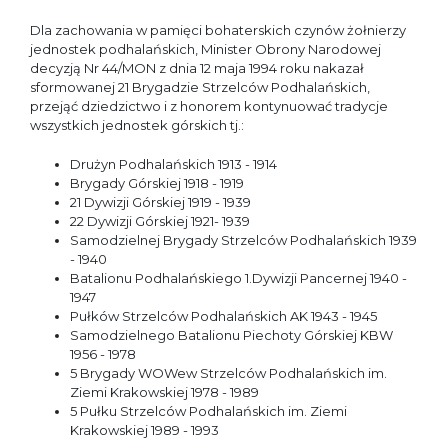
Dla zachowania w pamięci bohaterskich czynów żołnierzy
jednostek podhalańskich, Minister Obrony Narodowej
decyzją Nr 44/MON z dnia 12 maja 1994 roku nakazał
sformowanej 21 Brygadzie Strzelców Podhalańskich,
przejąć dziedzictwo i z honorem kontynuować tradycje
wszystkich jednostek górskich tj.:
Drużyn Podhalańskich 1913 - 1914
Brygady Górskiej 1918 - 1919
21 Dywizji Górskiej 1919 - 1939
22 Dywizji Górskiej 1921- 1939
Samodzielnej Brygady Strzelców Podhalańskich 1939
- 1940
Batalionu Podhalańskiego 1.Dywizji Pancernej 1940 -
1947
Pułków Strzelców Podhalańskich AK 1943 - 1945
Samodzielnego Batalionu Piechoty Górskiej KBW
1956 - 1978
5 Brygady WOWew Strzelców Podhalańskich im.
Ziemi Krakowskiej 1978 - 1989
5 Pułku Strzelców Podhalańskich im. Ziemi
Krakowskiej 1989 - 1993