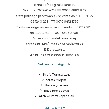
e-mail: office@zakopane.eu
Nr konta: 76 1240 4748 1111 0000 4882 8147
Strefa płatnego parkowania - nr konta do 30.06.2025:
05 1240 2294 1111 0010 9412 1750
Strefa płatnego parkowania - nr konta od 1.07.2025:
96 1240 4748 1111 0011 5606 2708
Adresy poczty elektronicznej:
adres
ePUAP: /umzakopane/skrytka
E-Doręczenia:
AE:PL-97057-85350-DHVSG-20
Deklaracja dostępności
Strefa Turystyczna
Strefa Miejska
Baza wydarzeń
Baza noclegowa
Archiwum zakopane.eu
NA SKRÓTY