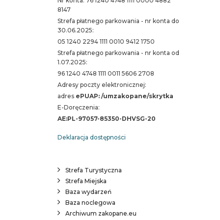
Nr konta: 76 1240 4748 1111 0000 4882
8147
Strefa płatnego parkowania - nr konta do
30.06.2025:
05 1240 2294 1111 0010 9412 1750
Strefa płatnego parkowania - nr konta od
1.07.2025:
96 1240 4748 1111 0011 5606 2708
Adresy poczty elektronicznej:
adres
ePUAP: /umzakopane/skrytka
E-Doręczenia:
AE:PL-97057-85350-DHVSG-20
Deklaracja dostępności
Strefa Turystyczna
Strefa Miejska
Baza wydarzeń
Baza noclegowa
Archiwum zakopane.eu