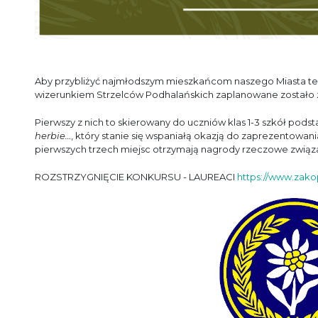
Aby przybliżyć najmłodszym mieszkańcom naszego Miasta tem
wizerunkiem Strzelców Podhalańskich zaplanowane zostało
Pierwszy z nich to skierowany do uczniów klas 1-3 szkół pod
herbie…
, który stanie się wspaniałą okazją do zaprezentowan
pierwszych trzech miejsc otrzymają nagrody rzeczowe związ
ROZSTRZYGNIĘCIE KONKURSU - LAUREACI
https://www.zakop