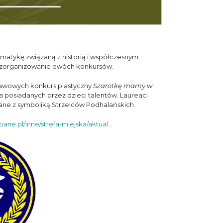
atykę związaną z historią i współczesnym
 zorganizowanie dwóch konkursów.
stawowych konkurs plastyczny
Szarotkę mamy w
ia posiadanych przez dzieci talentów. Laureaci
ane z symboliką Strzelców Podhalańskich.
ane.pl/inne/strefa-miejska/aktual...