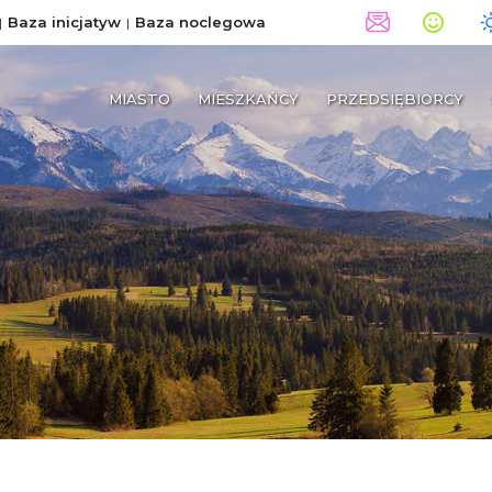
Baza inicjatyw
Baza noclegowa
MIASTO
MIESZKAŃCY
PRZEDSIĘBIORCY