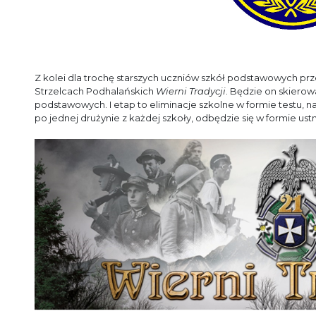
Z kolei dla trochę starszych uczniów szkół podstawowych prz
Strzelcach Podhalańskich
Wierni Tradycji
. Będzie on skierow
podstawowych. I etap to eliminacje szkolne w formie testu, na
po jednej drużynie z każdej szkoły, odbędzie się w formie ustn