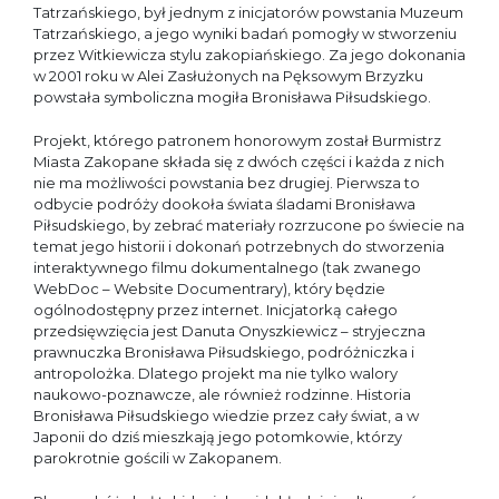
Tatrzańskiego, był jednym z inicjatorów powstania Muzeum
Tatrzańskiego, a jego wyniki badań pomogły w stworzeniu
przez Witkiewicza stylu zakopiańskiego. Za jego dokonania
w 2001 roku w Alei Zasłużonych na Pęksowym Brzyzku
powstała symboliczna mogiła Bronisława Piłsudskiego.
Projekt, którego patronem honorowym został Burmistrz
Miasta Zakopane składa się z dwóch części i każda z nich
nie ma możliwości powstania bez drugiej. Pierwsza to
odbycie podróży dookoła świata śladami Bronisława
Piłsudskiego, by zebrać materiały rozrzucone po świecie na
temat jego historii i dokonań potrzebnych do stworzenia
interaktywnego filmu dokumentalnego (tak zwanego
WebDoc – Website Documentrary), który będzie
ogólnodostępny przez internet. Inicjatorką całego
przedsięwzięcia jest Danuta Onyszkiewicz – stryjeczna
prawnuczka Bronisława Piłsudskiego, podróżniczka i
antropolożka. Dlatego projekt ma nie tylko walory
naukowo-poznawcze, ale również rodzinne. Historia
Bronisława Piłsudskiego wiedzie przez cały świat, a w
Japonii do dziś mieszkają jego potomkowie, którzy
parokrotnie gościli w Zakopanem.