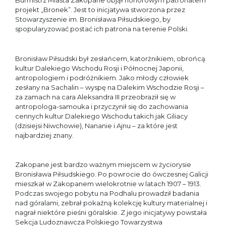
Burmistrz Miasta Zakopane objął honorowym patronatem
projekt „Bronek”. Jest to inicjatywa stworzona przez
Stowarzyszenie im. Bronisława Piłsudskiego, by
spopularyzować postać ich patrona na terenie Polski.
Bronisław Piłsudski był zesłańcem, katorżnikiem, obrońcą
kultur Dalekiego Wschodu Rosji i Północnej Japonii,
antropologiem i podróżnikiem. Jako młody człowiek
zesłany na Sachalin – wyspę na Dalekim Wschodzie Rosji –
za zamach na cara Aleksandra III przeobraził się w
antropologa-samouka i przyczynił się do zachowania
cennych kultur Dalekiego Wschodu takich jak Giliacy
(dzisiejsi Niwchowie), Nananie i Ajnu – za które jest
najbardziej znany.
Zakopane jest bardzo ważnym miejscem w życiorysie
Bronisława Piłsudskiego. Po powrocie do ówczesnej Galicji
mieszkał w Zakopanem wielokrotnie w latach 1907 – 1913.
Podczas swojego pobytu na Podhalu prowadził badania
nad góralami, zebrał pokaźną kolekcję kultury materialnej i
nagrał niektóre pieśni góralskie. Z jego inicjatywy powstała
Sekcja Ludoznawcza Polskiego Towarzystwa