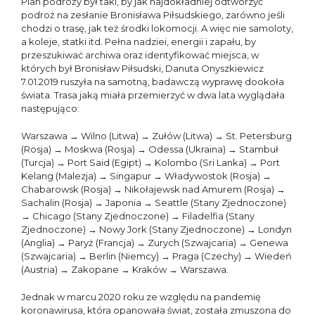
Plan podróży był taki, by jak najdokładniej odtworzyć
podroż na zesłanie Bronisława Piłsudskiego, zarówno jeśli
chodzi o trasę, jak też środki lokomocji. A więc nie samoloty,
a koleje, statki itd. Pełna nadziei, energii i zapału, by
przeszukiwać archiwa oraz identyfikować miejsca, w
których był Bronisław Piłsudski, Danuta Onyszkiewicz
7.01.2019 ruszyła na samotną, badawczą wyprawę dookoła
świata. Trasa jaką miała przemierzyć w dwa lata wyglądała
następująco:
Warszawa → Wilno (Litwa) → Zułów (Litwa) → St. Petersburg
(Rosja) → Moskwa (Rosja) → Odessa (Ukraina) → Stambuł
(Turcja) → Port Said (Egipt) → Kolombo (Sri Lanka) → Port
Kelang (Malezja) → Singapur → Władywostok (Rosja) →
Chabarowsk (Rosja) → Nikołajewsk nad Amurem (Rosja) →
Sachalin (Rosja) → Japonia → Seattle (Stany Zjednoczone)
→ Chicago (Stany Zjednoczone) → Filadelfia (Stany
Zjednoczone) → Nowy Jork (Stany Zjednoczone) → Londyn
(Anglia) → Paryż (Francja) → Zurych (Szwajcaria) → Genewa
(Szwajcaria) → Berlin (Niemcy) → Praga (Czechy) → Wiedeń
(Austria) → Zakopane → Kraków → Warszawa.
Jednak w marcu 2020 roku ze względu na pandemię
koronawirusa, która opanowała świat, została zmuszona do