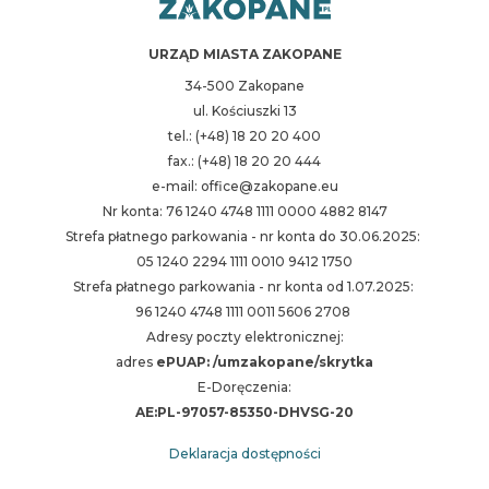
URZĄD MIASTA ZAKOPANE
34-500 Zakopane
ul. Kościuszki 13
tel.: (+48) 18 20 20 400
fax.: (+48) 18 20 20 444
e-mail: office@zakopane.eu
Nr konta: 76 1240 4748 1111 0000 4882 8147
Strefa płatnego parkowania - nr konta do 30.06.2025:
05 1240 2294 1111 0010 9412 1750
Strefa płatnego parkowania - nr konta od 1.07.2025:
96 1240 4748 1111 0011 5606 2708
Adresy poczty elektronicznej:
adres
ePUAP: /umzakopane/skrytka
E-Doręczenia:
AE:PL-97057-85350-DHVSG-20
Deklaracja dostępności