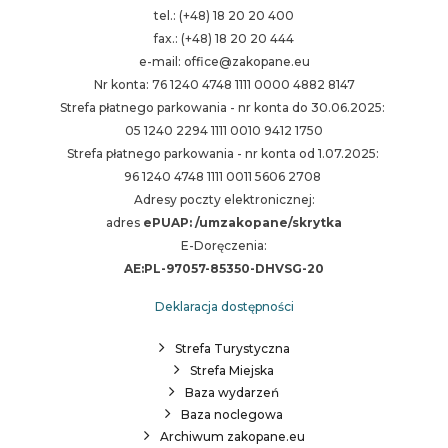
tel.: (+48) 18 20 20 400
fax.: (+48) 18 20 20 444
e-mail: office@zakopane.eu
Nr konta: 76 1240 4748 1111 0000 4882 8147
Strefa płatnego parkowania - nr konta do 30.06.2025:
05 1240 2294 1111 0010 9412 1750
Strefa płatnego parkowania - nr konta od 1.07.2025:
96 1240 4748 1111 0011 5606 2708
Adresy poczty elektronicznej:
adres
ePUAP: /umzakopane/skrytka
E-Doręczenia:
AE:PL-97057-85350-DHVSG-20
Deklaracja dostępności
Strefa Turystyczna
Strefa Miejska
Baza wydarzeń
Baza noclegowa
Archiwum zakopane.eu