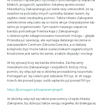
W trudnych sytuacjach życiowych potrzebujemy wsparcia
bliskich, przyjaciół, sąsiadów i lokalnej społeczności.
Mieszkańcy Zakopanego już wiele razy udowodnili, że są
wrażliwi na potrzeby innych i potrafią działać razem, by
szybko nieść niezbędną pomoc. Także Miasto Zakopane
wielokrotnie włączało się w różne akcje charytatywne lub
samo je organizowało. Tym razem naszego wsparcia
bardzo potrzebuje 11-letnia Kaja z Zakopanego.
U dziewczynki zdiagnozowano nowotwór mózgu – glejak.
Przeszła już operację, ale wymaga dalszego leczenia w
warszawskim Centrum Zdrowia Dziecka, a w dalszej
kolejności być może także w placówkach zagranicznych.
Kosztowne jest samo leczenie, a także dojazdy i noclegi.
W tej sytuacji liczy się każda złotówka. Zachęcamy
mieszkańców Zakopanego i wszystkich, którzy chcą
pomóc, by włączyli się w zbiórkę prowadzoną na portalu
Pomagam.pl. Jej celem jest zebranie 170 tys. zł. W ciągu
trzech dni ponad tysiąc osób wpłaciło już ponad 110 tys.
https://pomagam.pl/wspieramykaje11
W zbiórkę włączyli się także pracownicy Urzędu Miasta
Zakopane, by dołożyć także swoją cegiełkę do brakującej