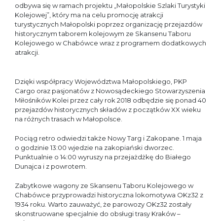
odbywa się w ramach projektu „Małopolskie Szlaki Turystyki
Kolejowej”, który ma na celu promocję atrakcji
turystycznych Małopolski poprzez organizację przejazdów
historycznym taborem kolejowym ze Skansenu Taboru
Kolejowego w Chabówce wraz z programem dodatkowych
atrakcji.
Dzięki współpracy Województwa Małopolskiego, PKP
Cargo oraz pasjonatów z Nowosądeckiego Stowarzyszenia
Miłośników Kolei przez cały rok 2018 odbędzie się ponad 40
przejazdów historycznych składów z początków XX wieku
na różnych trasach w Małopolsce.
Pociąg retro odwiedzi także Nowy Targ i Zakopane. 1 maja
o godzinie 13:00 wjedzie na zakopiański dworzec.
Punktualnie o 14:00 wyruszy na przejażdżkę do Białego
Dunajca i z powrotem.
Zabytkowe wagony ze Skansenu Taboru Kolejowego w
Chabówce przyprowadzi historyczna lokomotywa OKz32 z
1934 roku. Warto zauważyć, że parowozy OKz32 zostały
skonstruowane specjalnie do obsługi trasy Kraków –