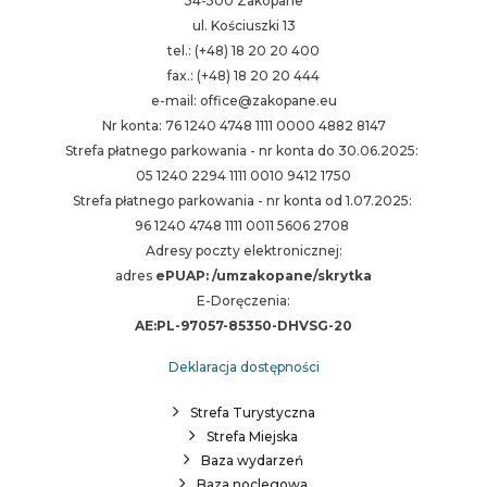
34-500 Zakopane
ul. Kościuszki 13
tel.: (+48) 18 20 20 400
fax.: (+48) 18 20 20 444
e-mail: office@zakopane.eu
Nr konta: 76 1240 4748 1111 0000 4882 8147
Strefa płatnego parkowania - nr konta do 30.06.2025:
05 1240 2294 1111 0010 9412 1750
Strefa płatnego parkowania - nr konta od 1.07.2025:
96 1240 4748 1111 0011 5606 2708
Adresy poczty elektronicznej:
adres
ePUAP: /umzakopane/skrytka
E-Doręczenia:
AE:PL-97057-85350-DHVSG-20
Deklaracja dostępności
Strefa Turystyczna
Strefa Miejska
Baza wydarzeń
Baza noclegowa