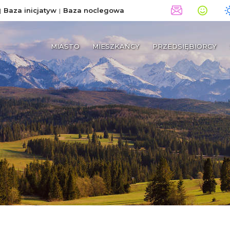
Baza inicjatyw
Baza noclegowa
MIASTO
MIESZKAŃCY
PRZEDSIĘBIORCY