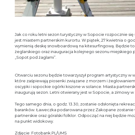
Jak co roku letni sezon turystyczny w Sopocie rozpocznie s
jest miastem partnerskim kurortu. W piątek, 27 kwietnia o god
wymienią deskę snowboardową na kitesurfingową. Będzie to
żeglarskiego oraz inauguracja kolejnego sezonu miejskiego p
„Sopot pod żaglami”.
Otwarciu sezonu
będzie towarzyszył program artystyczny w 
które zaśpiewają piosenki związane z morzem i żeglowaniem.
oscypki i sopockie ogórki kiszone w solance. Miasta partners
inaugurują sezon. Letni otwierany jest w Sopocie, a zimowy
Tego samego dnia, o godz. 13.30, zostanie odsłonięta rekre
baranków. Ławeczka podarowana przez Zakopane zostanie w
partnerskie oraz góralski folklor. Odpocząć na niej będzie 
na punkt widokowy.
Zdjęcie: Fotobank.PL/UMS