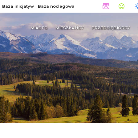
Baza inicjatyw
Baza noclegowa
MIASTO
MIESZKAŃCY
PRZEDSIĘBIORCY