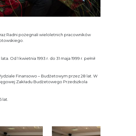
oraz Radni pożegnali wieloletnich pracowników
eptowskiego.
ata. Od 1 kwietnia 1993 r. do 31 maja 1999 r. pełnił
ydziale Finansowo – Budżetowym przez 28 lat. W
wnej Księgowej Zakładu Budżetowego Przedszkola
 lat.