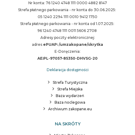
Nr konta: 76 1240 4748 1111 0000 4882 8147
Strefa płatnego parkowania - nr konta do 30.06.2025:
05 1240 2294 1111 0010 9412 1750
Strefa płatnego parkowania - nr konta od 1.07.2025:
96 1240 4748 1111 0011 5606 2708
Adresy poczty elektronicznej:
adres
ePUAP: /umzakopane/skrytka
E-Doręczenia:
AE:PL-97057-85350-DHVSG-20
Deklaracja dostępności
Strefa Turystyczna
Strefa Miejska
Baza wydarzeń
Baza noclegowa
Archiwum zakopane.eu
NA SKRÓTY