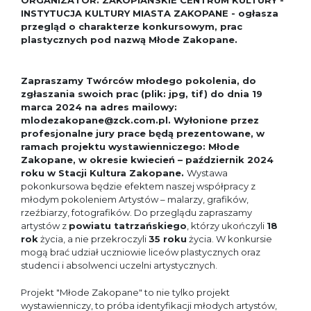
ORGANIZATOR: ZAKOPIAŃSKIE CENTRUM KULTURY -
INSTYTUCJA KULTURY MIASTA ZAKOPANE - ogłasza
przegląd o charakterze konkursowym, prac
plastycznych pod nazwą Młode Zakopane.
Zapraszamy Twórców młodego pokolenia, do
zgłaszania swoich prac (plik: jpg, tif) do dnia 19
marca 2024 na adres mailowy:
mlodezakopane@zck.com.pl. Wyłonione przez
profesjonalne jury prace będą prezentowane, w
ramach projektu wystawienniczego: Młode
Zakopane, w okresie kwiecień – październik 2024
roku w Stacji Kultura Zakopane.
Wystawa
pokonkursowa będzie efektem naszej współpracy z
młodym pokoleniem Artystów – malarzy, grafików,
rzeźbiarzy, fotografików. Do przeglądu zapraszamy
artystów z
powiatu tatrzańskiego
, którzy ukończyli
18
rok
życia, a nie przekroczyli
35 roku
życia. W konkursie
mogą brać udział uczniowie liceów plastycznych oraz
studenci i absolwenci uczelni artystycznych.
Projekt "Młode Zakopane"
to nie tylko projekt
wystawienniczy, to próba identyfikacji młodych artystów,