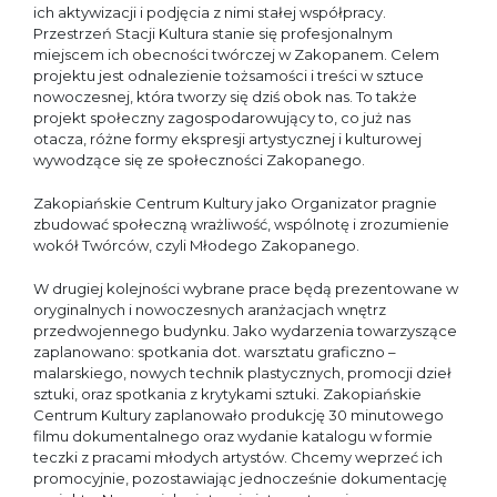
ich aktywizacji i podjęcia z nimi stałej współpracy.
Przestrzeń Stacji Kultura stanie się profesjonalnym
miejscem ich obecności twórczej w Zakopanem. Celem
projektu jest odnalezienie tożsamości i treści w sztuce
nowoczesnej, która tworzy się dziś obok nas. To także
projekt społeczny zagospodarowujący to, co już nas
otacza, różne formy ekspresji artystycznej i kulturowej
wywodzące się ze społeczności Zakopanego.
Zakopiańskie Centrum Kultury jako Organizator pragnie
zbudować społeczną wrażliwość, wspólnotę i zrozumienie
wokół Twórców, czyli Młodego Zakopanego.
W drugiej kolejności wybrane prace będą prezentowane w
oryginalnych i nowoczesnych aranżacjach wnętrz
przedwojennego budynku. Jako wydarzenia towarzyszące
zaplanowano: spotkania dot. warsztatu graficzno –
malarskiego, nowych technik plastycznych, promocji dzieł
sztuki, oraz spotkania z krytykami sztuki. Zakopiańskie
Centrum Kultury zaplanowało produkcję 30 minutowego
filmu dokumentalnego oraz wydanie katalogu w formie
teczki z pracami młodych artystów. Chcemy weprzeć ich
promocyjnie, pozostawiając jednocześnie dokumentację