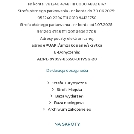
Nr konta: 76 1240 4748 1111 0000 4882 8147
Strefa płatnego parkowania - nr konta do 30.06.2025:
05 1240 2294 1111 0010 9412 1750
Strefa płatnego parkowania - nr konta od 1.07.2025:
96 1240 4748 1111 0011 5606 2708
Adresy poczty elektronicznej:
adres
ePUAP: /umzakopane/skrytka
E-Doręczenia:
AE:PL-97057-85350-DHVSG-20
Deklaracja dostępności
Strefa Turystyczna
Strefa Miejska
Baza wydarzeń
Baza noclegowa
Archiwum zakopane.eu
NA SKRÓTY