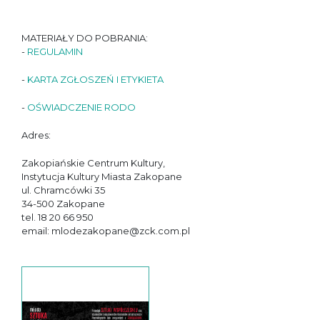
MATERIAŁY DO POBRANIA:
-
REGULAMIN
-
KARTA ZGŁOSZEŃ I ETYKIETA
-
OŚWIADCZENIE RODO
Adres:
Zakopiańskie Centrum Kultury,
Instytucja Kultury Miasta Zakopane
ul. Chramcówki 35
34-500 Zakopane
tel. 18 20 66 950
email: mlodezakopane@zck.com.pl