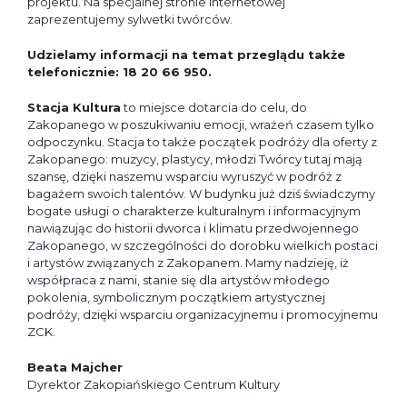
projektu. Na specjalnej stronie internetowej
zaprezentujemy sylwetki twórców.
Udzielamy informacji na temat przeglądu także
telefonicznie: 18 20 66 950.
Stacja Kultura
to miejsce dotarcia do celu, do
Zakopanego w poszukiwaniu emocji, wrażeń czasem tylko
odpoczynku. Stacja to także początek podróży dla oferty z
Zakopanego: muzycy, plastycy, młodzi Twórcy tutaj mają
szansę, dzięki naszemu wsparciu wyruszyć w podróż z
bagażem swoich talentów. W budynku już dziś świadczymy
bogate usługi o charakterze kulturalnym i informacyjnym
nawiązując do historii dworca i klimatu przedwojennego
Zakopanego, w szczególności do dorobku wielkich postaci
i artystów związanych z Zakopanem. Mamy nadzieję, iż
współpraca z nami, stanie się dla artystów młodego
pokolenia, symbolicznym początkiem artystycznej
podróży, dzięki wsparciu organizacyjnemu i promocyjnemu
ZCK.
Beata Majcher
Dyrektor Zakopiańskiego Centrum Kultury